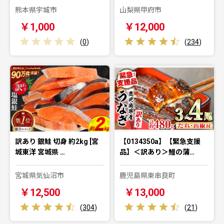
熊本県宇城市
山梨県甲府市
￥1,000
￥12,000
(
0
)
(
234
)
訳あり 銀鮭 切身 約2kg [宮
【0134350a】【緊急支援
城東洋 宮城県 …
品】＜訳あり＞鰻の蒲…
宮城県気仙沼市
鹿児島県東串良町
￥12,500
￥13,000
(
304
)
(
21
)