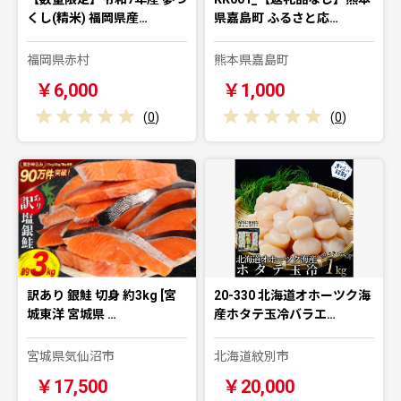
くし(精米) 福岡県産…
県嘉島町 ふるさと応…
福岡県赤村
熊本県嘉島町
￥6,000
￥1,000
(
0
)
(
0
)
訳あり 銀鮭 切身 約3kg [宮
20-330 北海道オホーツク海
城東洋 宮城県 …
産ホタテ玉冷バラエ…
宮城県気仙沼市
北海道紋別市
￥17,500
￥20,000