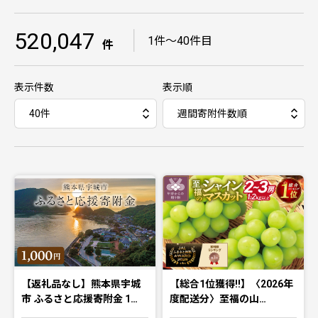
520,047
｜
1件〜40件目
件
表示件数
表示順
【返礼品なし】熊本県宇城
【総合1位獲得!!】〈2026年
市 ふるさと応援寄附金 1…
度配送分〉至福の山…