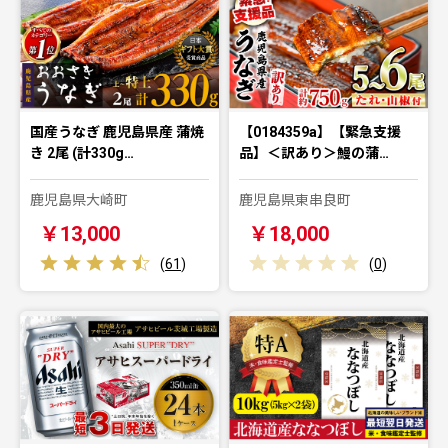
国産うなぎ 鹿児島県産 蒲焼
【0184359a】【緊急支援
き 2尾 (計330g…
品】＜訳あり＞鰻の蒲…
鹿児島県大崎町
鹿児島県東串良町
￥13,000
￥18,000
(
61
)
(
0
)