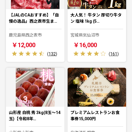
【JALのCAおすすめ】「自
大人気！ 牛タン 厚切り牛タ
慢の逸品」西之表市生ま…
ン 塩味 1kg (5…
鹿児島県西之表市
宮城県気仙沼市
￥12,000
￥16,000
(
132
)
(
161
)
山形産 白桃 秀 3kg(8玉～14
プレミアムレストランお食
玉)【令和8年…
事券15,000円