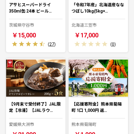
アサヒスーパードライ
「令和7年産」北海道産なな
350ml缶 24本 ビール…
つぼし10kg(5kg×…
茨城県守谷市
北海道三笠市
￥15,000
￥17,000
(
27
)
(
0
)
【9月末で受付終了】JAL限
【応援寄附金】熊本県菊陽
定【冷凍】【JALラウ…
町 1口 1,000円 返…
愛媛県大洲市
熊本県菊陽町