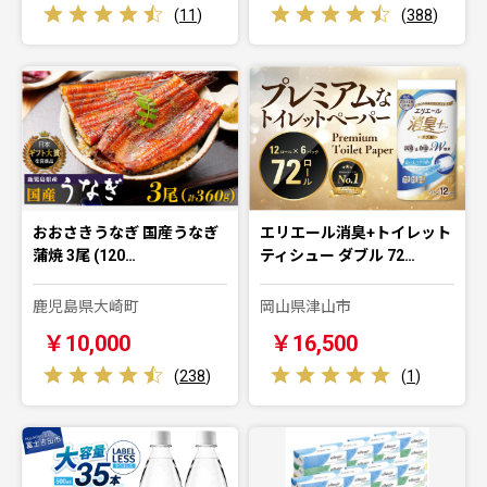
(
11
)
(
388
)
おおさきうなぎ 国産うなぎ
エリエール消臭+トイレット
蒲焼 3尾 (120…
ティシュー ダブル 72…
鹿児島県大崎町
岡山県津山市
￥10,000
￥16,500
(
238
)
(
1
)