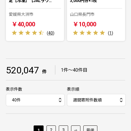
定【冷凍】【JALラウ…
3,000円分×1枚
愛媛県大洲市
山口県長門市
￥40,000
￥10,000
(
40
)
(
1
)
520,047
｜
1件～40件目
件
表示件数
表示順
2
3
最後
1