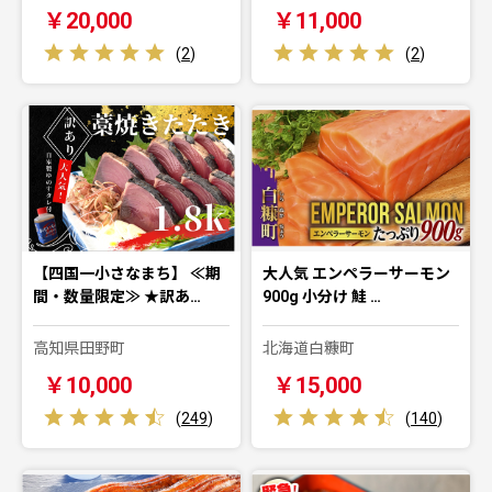
￥20,000
￥11,000
(
2
)
(
2
)
【四国一小さなまち】 ≪期
大人気 エンペラーサーモン
間・数量限定≫ ★訳あ…
900g 小分け 鮭 …
高知県田野町
北海道白糠町
￥10,000
￥15,000
(
249
)
(
140
)