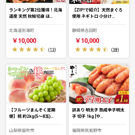
ランキング第2位獲得！北海
【ZIP!で紹介】天然まぐろ
道産 天然 秋鮭切身 ほ…
使用 ネギトロ 小分け…
北海道別海町
静岡県吉田町
￥10,000
￥10,000
(
13
)
(
38
)
【フルーツまんぞく定期
訳あり 明太子 熟成辛子明太
便】桃 約2kg(5～8玉)…
子 切子 1kg [や…
山梨県笛吹市
福岡県筑紫野市