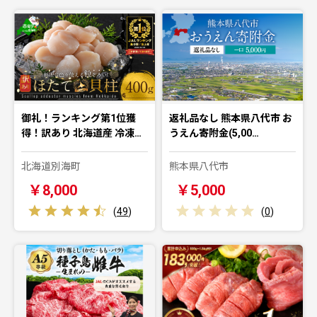
御礼！ランキング第1位獲
返礼品なし 熊本県八代市 お
得！訳あり 北海道産 冷凍…
うえん寄附金(5,00…
北海道別海町
熊本県八代市
￥8,000
￥5,000
(
49
)
(
0
)