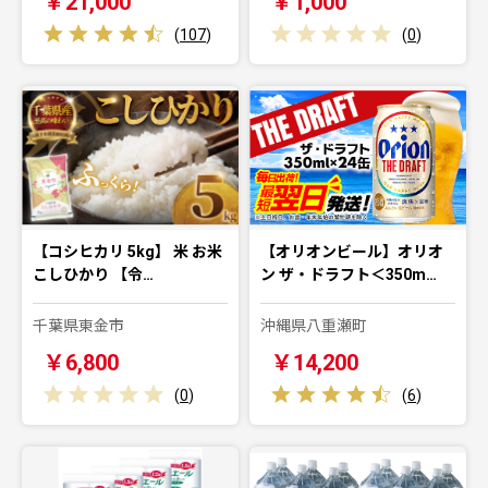
￥21,000
￥1,000
(
107
)
(
0
)
【コシヒカリ 5kg】 米 お米
【オリオンビール】オリオ
こしひかり 【令…
ン ザ・ドラフト＜350m…
千葉県東金市
沖縄県八重瀬町
￥6,800
￥14,200
(
0
)
(
6
)