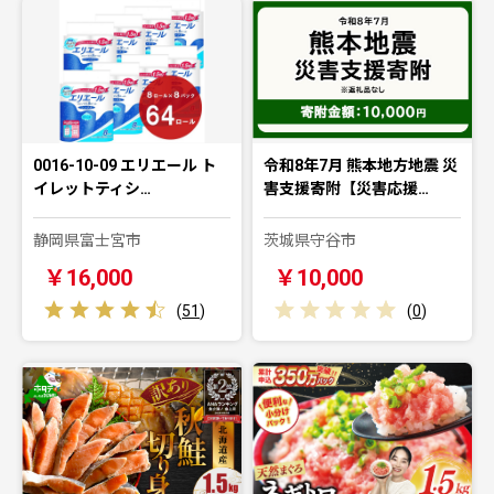
0016-10-09 エリエール ト
令和8年7月 熊本地方地震 災
イレットティシ…
害支援寄附【災害応援…
静岡県富士宮市
茨城県守谷市
￥16,000
￥10,000
(
51
)
(
0
)