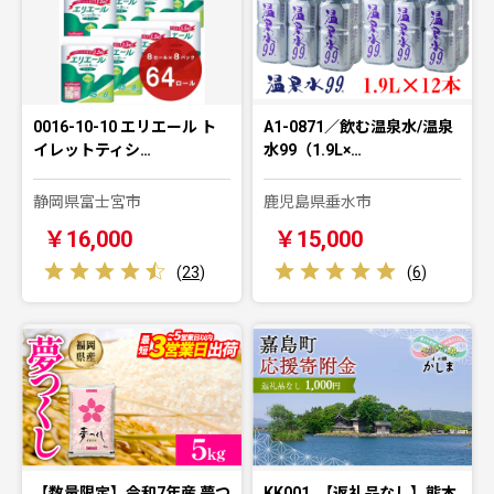
0016-10-10 エリエール ト
A1-0871／飲む温泉水/温泉
イレットティシ…
水99（1.9L×…
静岡県富士宮市
鹿児島県垂水市
￥16,000
￥15,000
(
23
)
(
6
)
【数量限定】令和7年産 夢つ
KK001_【返礼品なし】熊本