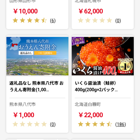
山形県山形市
北海道札幌市
￥10,000
￥62,000
(
6
)
(
0
)
返礼品なし 熊本県八代市 お
いくら醤油漬（鮭卵）
うえん寄附金(1,00…
400g(200g×2パック…
熊本県八代市
北海道白糠町
￥1,000
￥22,000
(
0
)
(
186
)