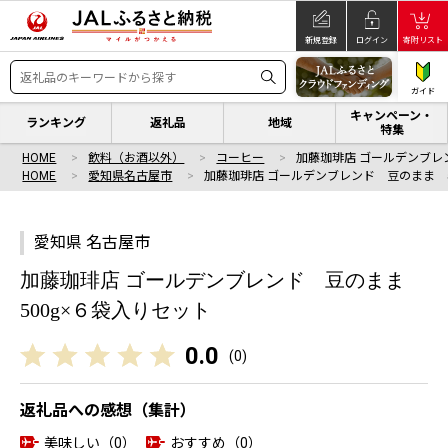
新規登録
ログイン
寄附リスト
ガイド
キャンペーン・
ランキング
返礼品
地域
特集
HOME
飲料（お酒以外）
コーヒー
加藤珈琲店 ゴールデンブレン
HOME
愛知県名古屋市
加藤珈琲店 ゴールデンブレンド 豆のまま 5
愛知県 名古屋市
加藤珈琲店 ゴールデンブレンド 豆のまま
500g×６袋入りセット
0.0
(
0
)
返礼品への感想（集計）
美味しい（0）
おすすめ（0）