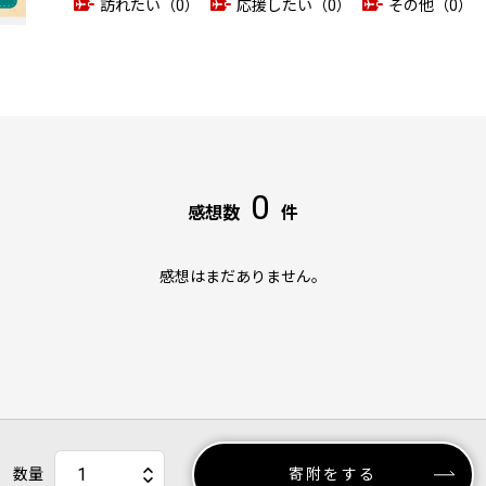
訪れたい（0）
応援したい（0）
その他（0）
0
感想数
件
感想はまだありません。
数量
寄附をする