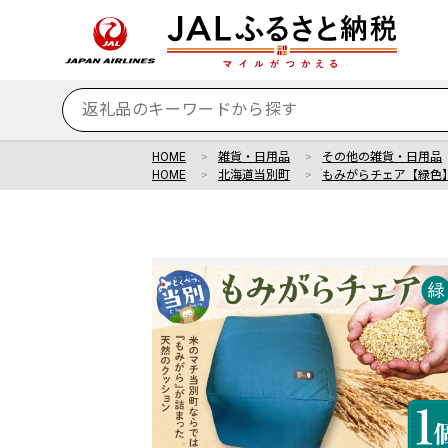
HOME
雑貨・日用品
その他の雑貨・日用品
HOME
北海道当別町
もみがらチェア【緑色