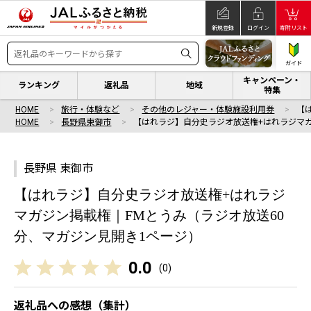
新規登録
ログイン
寄附リスト
ガイド
キャンペーン・
ランキング
返礼品
地域
特集
HOME
旅行・体験など
その他のレジャー・体験施設利用券
【
HOME
長野県東御市
【はれラジ】自分史ラジオ放送権+はれラジマ
長野県 東御市
【はれラジ】自分史ラジオ放送権+はれラジ
マガジン掲載権｜FMとうみ（ラジオ放送60
分、マガジン見開き1ページ）
0.0
(
0
)
返礼品への感想（集計）