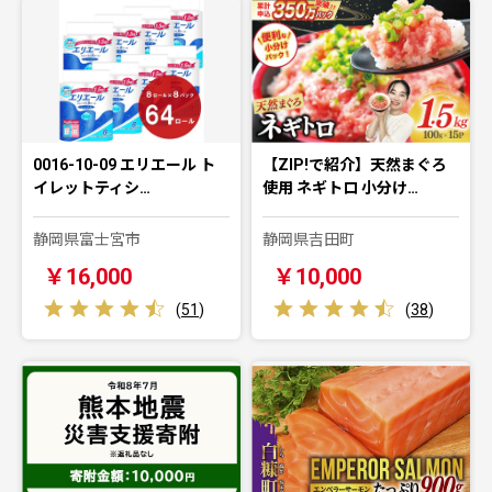
0016-10-09 エリエール ト
【ZIP!で紹介】天然まぐろ
イレットティシ…
使用 ネギトロ 小分け…
静岡県富士宮市
静岡県吉田町
￥16,000
￥10,000
(
51
)
(
38
)