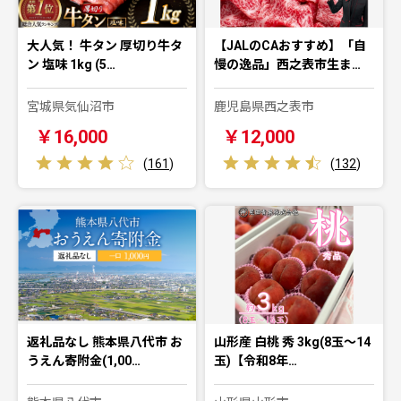
大人気！ 牛タン 厚切り牛タ
【JALのCAおすすめ】「自
ン 塩味 1kg (5…
慢の逸品」西之表市生ま…
宮城県気仙沼市
鹿児島県西之表市
￥16,000
￥12,000
(
161
)
(
132
)
返礼品なし 熊本県八代市 お
山形産 白桃 秀 3kg(8玉～14
うえん寄附金(1,00…
玉)【令和8年…