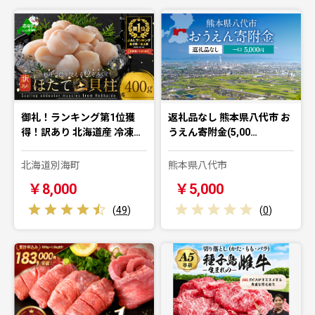
御礼！ランキング第1位獲
返礼品なし 熊本県八代市 お
得！訳あり 北海道産 冷凍…
うえん寄附金(5,00…
北海道別海町
熊本県八代市
￥8,000
￥5,000
(
49
)
(
0
)