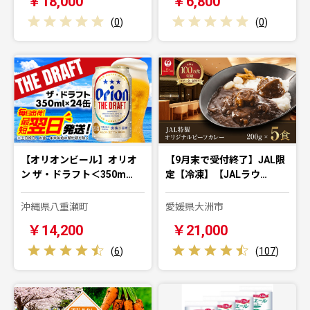
￥18,000
￥6,800
(
0
)
(
0
)
【オリオンビール】オリオ
【9月末で受付終了】JAL限
ン ザ・ドラフト＜350m…
定【冷凍】【JALラウ…
沖縄県八重瀬町
愛媛県大洲市
￥14,200
￥21,000
(
6
)
(
107
)