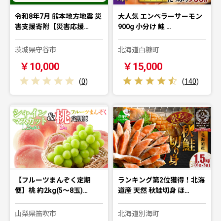
令和8年7月 熊本地方地震 災
大人気 エンペラーサーモン
害支援寄附【災害応援…
900g 小分け 鮭 …
茨城県守谷市
北海道白糠町
￥10,000
￥15,000
(
0
)
(
140
)
【フルーツまんぞく定期
ランキング第2位獲得！北海
便】桃 約2kg(5～8玉)…
道産 天然 秋鮭切身 ほ…
山梨県笛吹市
北海道別海町