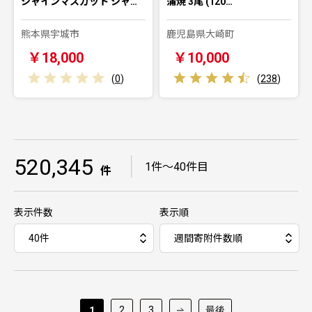
シャインマスカット シャ…
蒲焼 3尾 (120…
熊本県宇城市
鹿児島県大崎町
￥18,000
￥10,000
(
0
)
(
238
)
520,345
｜
1件～40件目
件
表示件数
表示順
2
3
最後
1