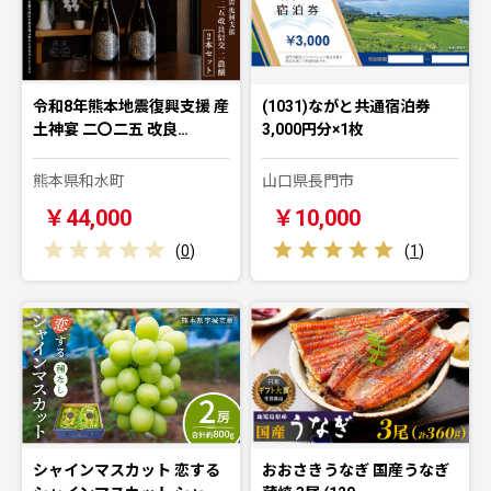
令和8年熊本地震復興支援 産
(1031)ながと共通宿泊券
土神宴 二〇二五 改良…
3,000円分×1枚
熊本県和水町
山口県長門市
￥44,000
￥10,000
(
0
)
(
1
)
シャインマスカット 恋する
おおさきうなぎ 国産うなぎ