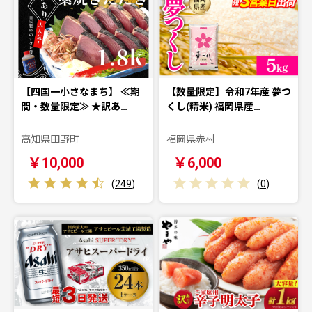
【四国一小さなまち】 ≪期
【数量限定】令和7年産 夢つ
間・数量限定≫ ★訳あ…
くし(精米) 福岡県産…
高知県田野町
福岡県赤村
￥10,000
￥6,000
(
249
)
(
0
)