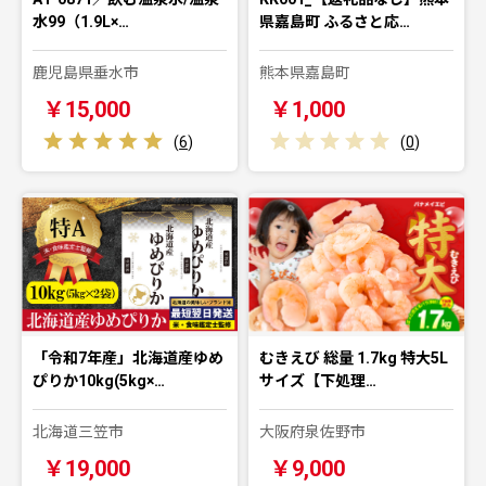
水99（1.9L×…
県嘉島町 ふるさと応…
鹿児島県垂水市
熊本県嘉島町
￥15,000
￥1,000
(
6
)
(
0
)
「令和7年産」北海道産ゆめ
むきえび 総量 1.7kg 特大5L
ぴりか10kg(5kg×…
サイズ【下処理…
北海道三笠市
大阪府泉佐野市
￥19,000
￥9,000