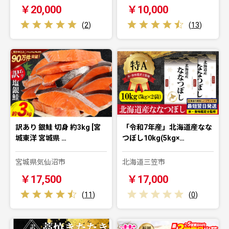
￥20,000
￥10,000
(
2
)
(
13
)
訳あり 銀鮭 切身 約3kg [宮
「令和7年産」北海道産なな
城東洋 宮城県 …
つぼし10kg(5kg×…
宮城県気仙沼市
北海道三笠市
￥17,500
￥17,000
(
11
)
(
0
)