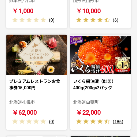
熊本県八代市
山形県山形市
￥1,000
￥10,000
(
0
)
(
6
)
プレミアムレストランお食
いくら醤油漬（鮭卵）
事券15,000円
400g(200g×2パック…
北海道札幌市
北海道白糠町
￥62,000
￥22,000
(
0
)
(
186
)