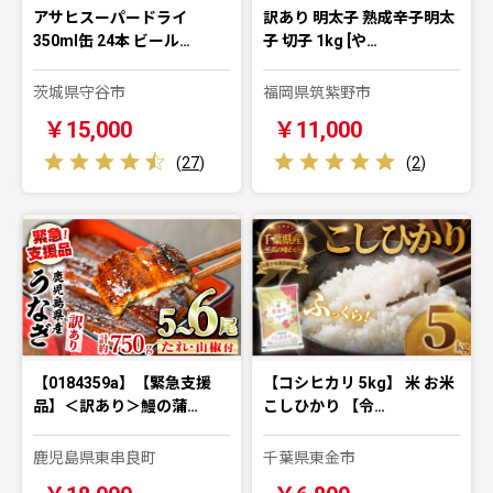
アサヒスーパードライ
訳あり 明太子 熟成辛子明太
350ml缶 24本 ビール…
子 切子 1kg [や…
茨城県守谷市
福岡県筑紫野市
￥15,000
￥11,000
(
27
)
(
2
)
【0184359a】【緊急支援
【コシヒカリ 5kg】 米 お米
品】＜訳あり＞鰻の蒲…
こしひかり 【令…
鹿児島県東串良町
千葉県東金市