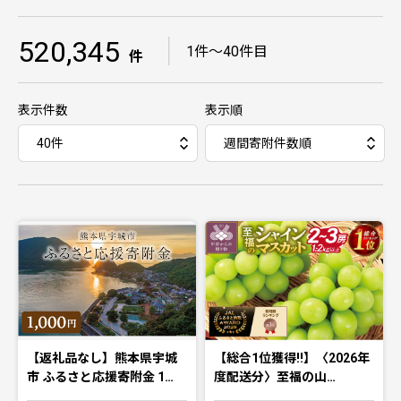
520,345
｜
1件〜40件目
件
表示件数
表示順
【返礼品なし】熊本県宇城
【総合1位獲得!!】〈2026年
市 ふるさと応援寄附金 1…
度配送分〉至福の山…