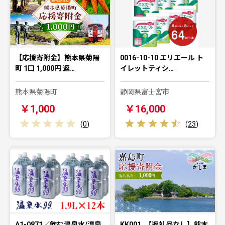
【応援寄附金】熊本県菊陽
0016-10-10 エリエール ト
町 1口 1,000円 返…
イレットティシ…
熊本県菊陽町
静岡県富士宮市
￥1,000
￥16,000
(
0
)
(
23
)
A1-0871／飲む温泉水/温泉
KK001_【返礼品なし】熊本