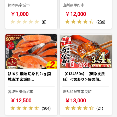
熊本県宇城市
山梨県甲府市
￥1,000
￥12,000
(
0
)
(
234
)
訳あり 銀鮭 切身 約2kg [宮
【0134350a】【緊急支援
城東洋 宮城県 …
品】＜訳あり＞鰻の蒲…
宮城県気仙沼市
鹿児島県東串良町
￥12,500
￥13,000
(
304
)
(
21
)