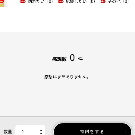
訪れたい（0）
応援したい（0）
その他（0）
0
感想数
件
感想はまだありません。
数量
寄附をする