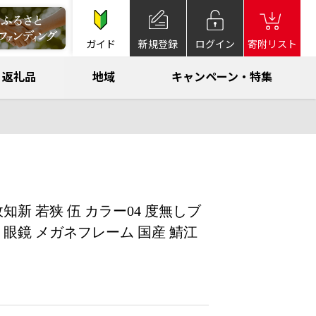
ガイド
新規登録
ログイン
寄附リスト
返礼品
地域
キャンペーン・特集
知新 若狭 伍 カラー04 度無しブ
眼鏡 メガネフレーム 国産 鯖江