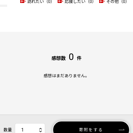
訪れたい（0）
応援したい（0）
その他（0）
0
感想数
件
感想はまだありません。
数量
寄附をする