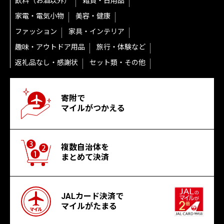
飲料（お酒以外）
雑貨・日用品
家電・電気小物
美容・健康
ファッション
家具・インテリア
趣味・アウトドア用品
旅行・体験など
返礼品なし・感謝状
セット類・その他
寄附で
マイルがつかえる
複数自治体を
まとめて決済
JALカード決済で
マイルがたまる