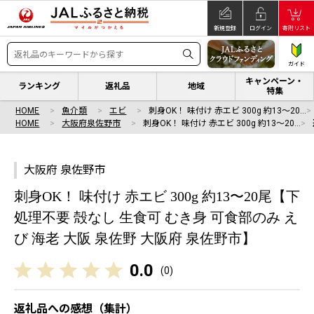
新規登録
ログイン
寄附リスト
ガイド
キャンペーン・
ランキング
返礼品
地域
特集
HOME
魚介類
エビ
刺身OK！ 味付け 赤エビ 300g 約13〜20…
HOME
大阪府泉佐野市
刺身OK！ 味付け 赤エビ 300g 約13〜20…
大阪府 泉佐野市
刺身OK！ 味付け 赤エビ 300g 約13〜20尾【下
処理不要 殻なし 生食可 むき身 可食部のみ え
び 海老 大阪 泉佐野 大阪府 泉佐野市】
0.0
(
0
)
返礼品への感想（集計）