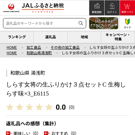
新規登録
ログイン
寄附リスト
ガイド
キャンペーン・
ランキング
返礼品
地域
特集
HOME
加工食品
その他の加工食品
しらす女将の生ふりかけ３点
HOME
和歌山県湯浅町
しらす女将の生ふりかけ３点セットC 生梅し
和歌山県 湯浅町
しらす女将の生ふりかけ３点セットC 生梅し
らす味×3_E6115
0.0
(
0
)
返礼品への感想（集計）
美味しい（0）
おすすめ（0）