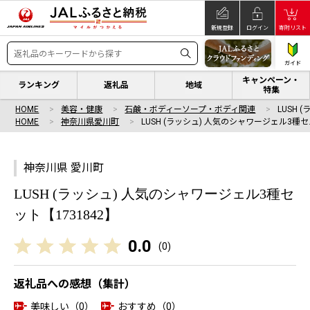
新規登録
ログイン
寄附リスト
ガイド
キャンペーン・
ランキング
返礼品
地域
特集
HOME
美容・健康
石鹸・ボディーソープ・ボディ関連
LUSH
HOME
神奈川県愛川町
LUSH (ラッシュ) 人気のシャワージェル3種セ
神奈川県 愛川町
LUSH (ラッシュ) 人気のシャワージェル3種セ
ット【1731842】
0.0
(
0
)
返礼品への感想（集計）
美味しい（0）
おすすめ（0）