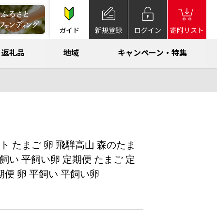
ガイド
新規登録
ログイン
寄附リスト
返礼品
地域
キャンペーン・特集
ット たまご 卵 飛騨高山 森のたま
 平飼い 平飼い卵 定期便 たまご 定
期便 卵 平飼い 平飼い卵