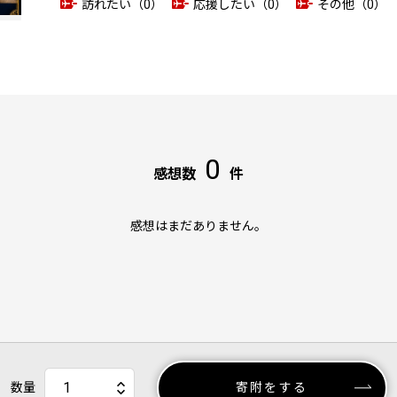
訪れたい（0）
応援したい（0）
その他（0）
0
感想数
件
感想はまだありません。
数量
寄附をする