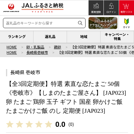
新規登録
ログイン
寄附リスト
ガイド
キャンペーン・
ランキング
返礼品
地域
特集
HOME
卵・乳製品
鶏卵
【全3回定期便】特選 素直な恋たまご 5
HOME
長崎県壱岐市
【全3回定期便】特選 素直な恋たまご 50個 《
長崎県 壱岐市
【全3回定期便】特選 素直な恋たまご 50個
《壱岐市》【しまのたまご屋さん】 [JAP023]
卵 たまご 鶏卵 玉子 ギフト 国産 卵かけご飯
たまごかけご飯 のし 定期便 [JAP023]
0.0
(
0
)