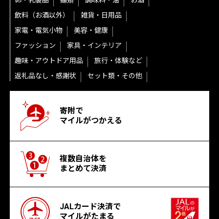
卵・乳製品
麺類
調味料・油
お酒
飲料（お酒以外）
雑貨・日用品
家電・電気小物
美容・健康
ファッション
家具・インテリア
趣味・アウトドア用品
旅行・体験など
返礼品なし・感謝状
セット類・その他
寄附で
マイルがつかえる
複数自治体を
まとめて決済
JALカード決済で
マイルがたまる