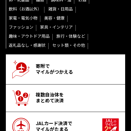
卵・乳製品
麺類
調味料・油
お酒
飲料（お酒以外）
雑貨・日用品
家電・電気小物
美容・健康
ファッション
家具・インテリア
趣味・アウトドア用品
旅行・体験など
返礼品なし・感謝状
セット類・その他
寄附で
マイルがつかえる
複数自治体を
まとめて決済
JALカード決済で
マイルがたまる