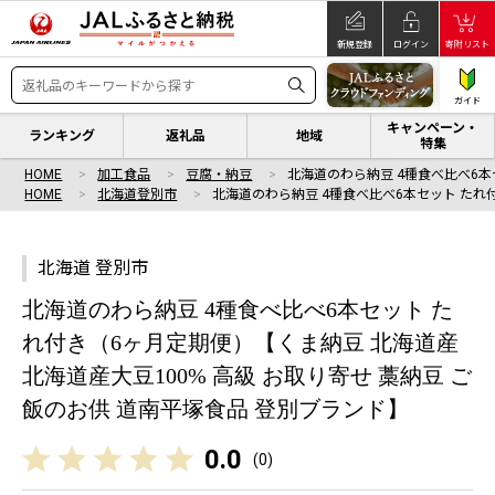
新規登録
ログイン
寄附リスト
ガイド
キャンペーン・
ランキング
返礼品
地域
特集
HOME
加工食品
豆腐・納豆
北海道のわら納豆 4種食べ比べ6本
HOME
北海道登別市
北海道のわら納豆 4種食べ比べ6本セット たれ
北海道 登別市
北海道のわら納豆 4種食べ比べ6本セット た
れ付き（6ヶ月定期便）【くま納豆 北海道産
北海道産大豆100% 高級 お取り寄せ 藁納豆 ご
飯のお供 道南平塚食品 登別ブランド】
0.0
(
0
)