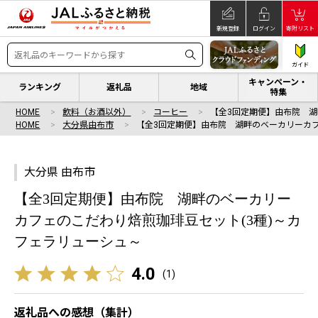
新規登録
ログイン
寄附リスト
ガイド
キャンペーン・
ランキング
返礼品
地域
特集
HOME
飲料（お酒以外）
コーヒー
【全3回定期便】由布院 
HOME
大分県由布市
【全3回定期便】由布院 湖畔のベーカリーカ
大分県 由布市
【全3回定期便】由布院 湖畔のベーカリー
カフェのこだわり焙煎珈琲豆セット(3種)～カ
フェラリューシュ～
4.0
(
1
)
返礼品への感想（集計）