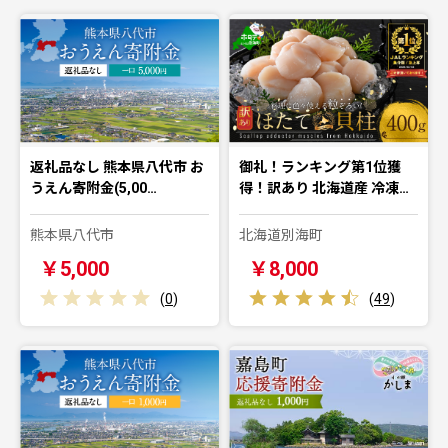
返礼品なし 熊本県八代市 お
御礼！ランキング第1位獲
うえん寄附金(5,00…
得！訳あり 北海道産 冷凍…
熊本県八代市
北海道別海町
￥5,000
￥8,000
(
0
)
(
49
)