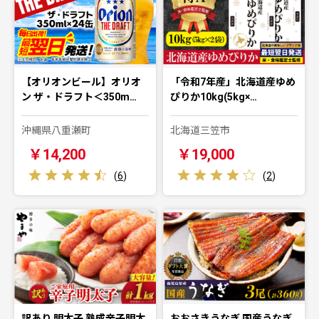
【オリオンビール】オリオ
「令和7年産」北海道産ゆめ
ン ザ・ドラフト＜350m…
ぴりか10kg(5kg×…
沖縄県八重瀬町
北海道三笠市
￥14,200
￥19,000
(
6
)
(
2
)
訳あり 明太子 熟成辛子明太
おおさきうなぎ 国産うなぎ