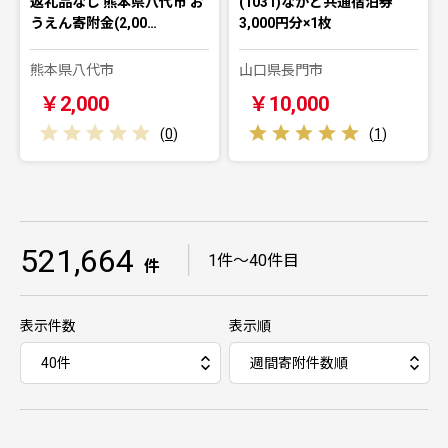
返礼品なし 熊本県八代市 お
(1031)ながと共通宿泊券
うえん寄附金(2,00…
3,000円分×1枚
熊本県八代市
山口県長門市
￥2,000
￥10,000
(
0
)
(
1
)
521,664
｜
1件～40件目
件
表示件数
表示順