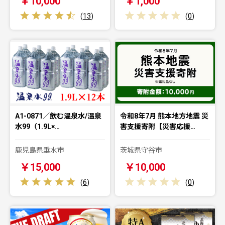
￥10,000
￥1,000
(
13
)
(
0
)
A1-0871／飲む温泉水/温泉
令和8年7月 熊本地方地震 災
水99（1.9L×…
害支援寄附【災害応援…
鹿児島県垂水市
茨城県守谷市
￥15,000
￥10,000
(
6
)
(
0
)