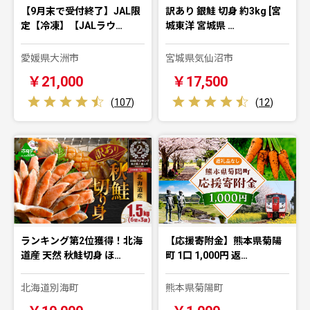
【9月末で受付終了】JAL限
訳あり 銀鮭 切身 約3kg [宮
定【冷凍】【JALラウ…
城東洋 宮城県 …
愛媛県大洲市
宮城県気仙沼市
￥21,000
￥17,500
(
107
)
(
12
)
ランキング第2位獲得！北海
【応援寄附金】熊本県菊陽
道産 天然 秋鮭切身 ほ…
町 1口 1,000円 返…
北海道別海町
熊本県菊陽町