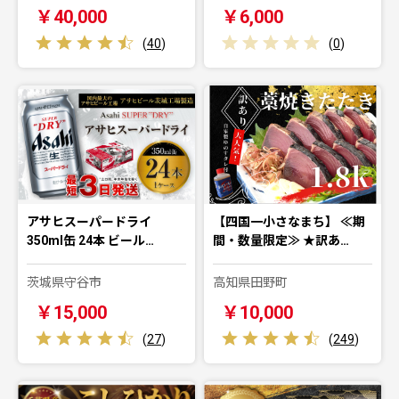
￥40,000
￥6,000
(
40
)
(
0
)
アサヒスーパードライ
【四国一小さなまち】 ≪期
350ml缶 24本 ビール…
間・数量限定≫ ★訳あ…
茨城県守谷市
高知県田野町
￥15,000
￥10,000
(
27
)
(
249
)