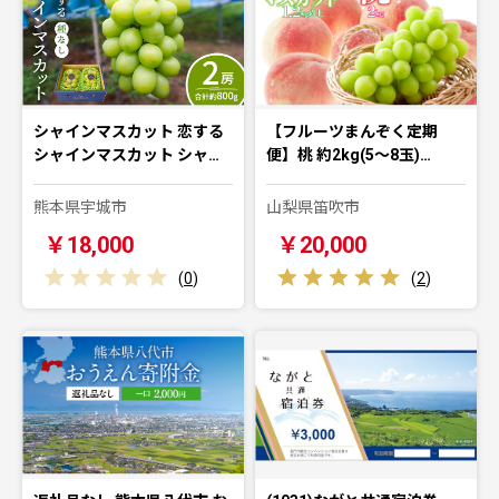
シャインマスカット 恋する
【フルーツまんぞく定期
シャインマスカット シャ…
便】桃 約2kg(5～8玉)…
熊本県宇城市
山梨県笛吹市
￥18,000
￥20,000
(
0
)
(
2
)