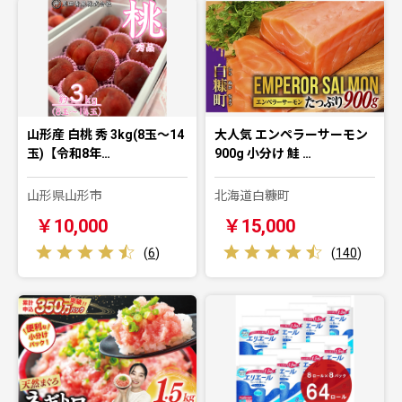
山形産 白桃 秀 3kg(8玉～14
大人気 エンペラーサーモン
玉)【令和8年…
900g 小分け 鮭 …
山形県山形市
北海道白糠町
￥10,000
￥15,000
(
6
)
(
140
)