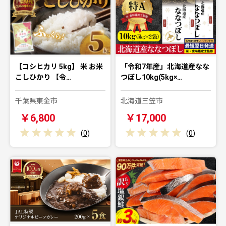
【コシヒカリ 5kg】 米 お米
「令和7年産」北海道産なな
こしひかり 【令…
つぼし10kg(5kg×…
千葉県東金市
北海道三笠市
￥6,800
￥17,000
(
0
)
(
0
)