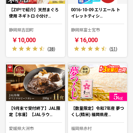
【ZIP!で紹介】天然まぐろ
0016-10-09 エリエール ト
使用 ネギトロ 小分け…
イレットティシ…
静岡県吉田町
静岡県富士宮市
￥10,000
￥16,000
(
38
)
(
51
)
【9月末で受付終了】JAL限
【数量限定】令和7年産 夢つ
定【冷凍】【JALラウ…
くし(精米) 福岡県産…
愛媛県大洲市
福岡県赤村