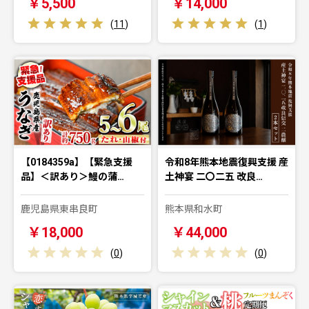
￥5,500
￥14,000
(
11
)
(
1
)
【0184359a】【緊急支援
令和8年熊本地震復興支援 産
品】＜訳あり＞鰻の蒲…
土神宴 二〇二五 改良…
鹿児島県東串良町
熊本県和水町
￥18,000
￥44,000
(
0
)
(
0
)