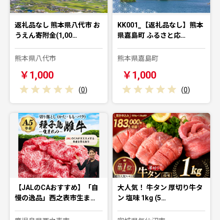
返礼品なし 熊本県八代市 お
KK001_【返礼品なし】熊本
うえん寄附金(1,00…
県嘉島町 ふるさと応…
熊本県八代市
熊本県嘉島町
￥1,000
￥1,000
(
0
)
(
0
)
【JALのCAおすすめ】「自
大人気！ 牛タン 厚切り牛タ
慢の逸品」西之表市生ま…
ン 塩味 1kg (5…