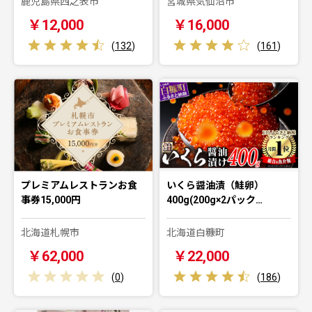
鹿児島県西之表市
宮城県気仙沼市
￥12,000
￥16,000
(
132
)
(
161
)
プレミアムレストランお食
いくら醤油漬（鮭卵）
事券15,000円
400g(200g×2パック…
北海道札幌市
北海道白糠町
￥62,000
￥22,000
(
0
)
(
186
)