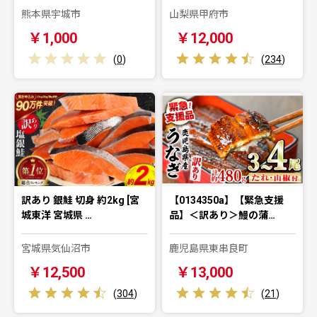
熊本県宇城市
山梨県甲府市
￥1,000
￥12,000
(
0
)
(
234
)
訳あり 銀鮭 切身 約2kg [宮
【0134350a】【緊急支援
城東洋 宮城県 …
品】＜訳あり＞鰻の蒲…
宮城県気仙沼市
鹿児島県東串良町
￥12,500
￥13,000
(
304
)
(
21
)