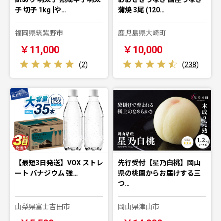
子 切子 1kg [や…
蒲焼 3尾 (120…
福岡県筑紫野市
鹿児島県大崎町
￥11,000
￥10,000
(
2
)
(
238
)
【最短3日発送】VOX ストレ
先行受付【星乃白桃】岡山
ート バナジウム 強…
県の桃園からお届けする三
つ…
山梨県富士吉田市
岡山県津山市