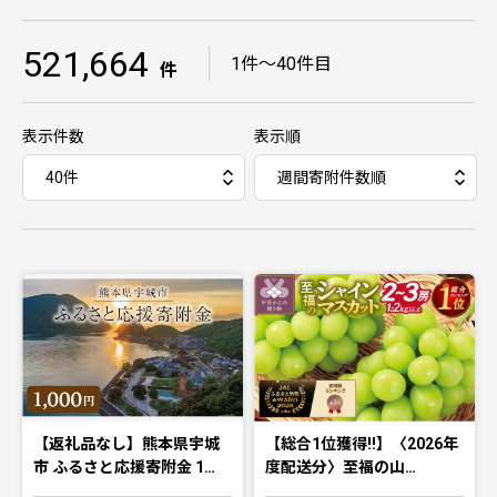
521,664
｜
1件〜40件目
件
表示件数
表示順
【返礼品なし】熊本県宇城
【総合1位獲得!!】〈2026年
市 ふるさと応援寄附金 1…
度配送分〉至福の山…