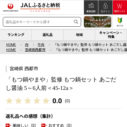
新規登録
ログイン
寄附リスト
ガイド
キャンペーン・
ランキング
返礼品
地域
特集
HOME
肉
牛肉
「もつ鍋やまや」監修 もつ鍋セット あごだし醤
HOME
宮崎県西都市
「もつ鍋やまや」監修 もつ鍋セット あごだし醤
宮崎県 西都市
「もつ鍋やまや」監修 もつ鍋セット あごだ
し醤油 5～6人前＜45-12a＞
0.0
(
0
)
返礼品への感想（集計）
美味しい（0）
おすすめ（0）