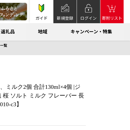
ガイド
新規登録
ログイン
寄附リスト
返礼品
地域
キャンペーン・特集
一覧
ルク2個 合計130ml×4個 |ジ
 桜 ソルト ミルク フレーバー 長
0-c3】