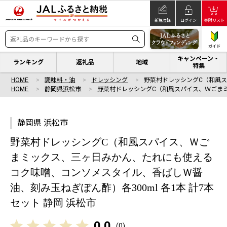
新規登録
ログイン
寄附リスト
ガイド
キャンペーン・
ランキング
返礼品
地域
特集
HOME
調味料・油
ドレッシング
野菜村ドレッシングC（和風
HOME
静岡県浜松市
野菜村ドレッシングC（和風スパイス、Ｗごま
静岡県 浜松市
野菜村ドレッシングC（和風スパイス、Ｗご
まミックス、三ヶ日みかん、たれにも使える
コク味噌、コンソメスタイル、香ばしＷ醤
油、刻み玉ねぎぽん酢）各300ml 各1本 計7本
セット 静岡 浜松市
0.0
(
0
)