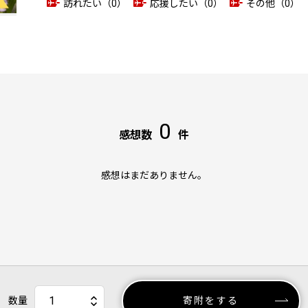
訪れたい（0）
応援したい（0）
その他（0）
0
感想数
件
感想はまだありません。
数量
寄附をする