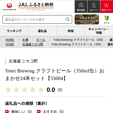
新規登録
ログイン
寄附リスト
ガイド
キャンペーン・
ランキング
返礼品
地域
特集
HOME
お酒
ビール
Yotei Brewing クラフトビール（350…
返
HOME
北海道ニセコ町
Yotei Brewing クラフトビール（350…
返
北海道 ニセコ町
Yotei Brewing クラフトビール（350ml缶）お
まかせ24本セット【55004】
0.0
(
0
)
返礼品への感想（集計）
美味しい（0）
おすすめ（0）