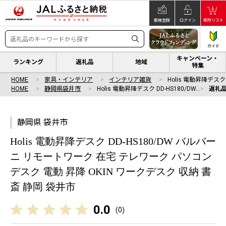
新規登録
ログイン
寄附リスト
ガイド
キャンペーン・
ランキング
返礼品
地域
特集
HOME
家具・インテリア
インテリア雑貨
Holis 電動昇降デスク 
HOME
静岡県袋井市
Holis 電動昇降デスク DD-HS180/DW…
返礼
静岡県 袋井市
Holis 電動昇降デスク DD-HS180/DW バルバー
ニ リモートワーク 在宅 テレワーク パソコン
デスク 電動 昇降 OKIN ワークデスク 収納 書
斎 静岡 袋井市
0.0
(
0
)