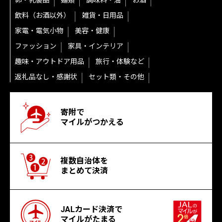
卵・乳製品
麺類
調味料・油
お酒
飲料（お酒以外）
雑貨・日用品
家電・電気小物
美容・健康
ファッション
家具・インテリア
趣味・アウトドア用品
旅行・体験など
返礼品なし・感謝状
セット類・その他
寄附で
マイルがつかえる
複数自治体を
まとめて決済
JALカード決済で
マイルがたまる