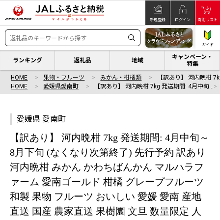
新規登録
ログイン
寄附リスト
ガイド
キャンペーン・
ランキング
返礼品
地域
特集
HOME
果物・フルーツ
みかん・柑橘類
【訳あり】 河内晩柑 7k
HOME
愛媛県愛南町
【訳あり】 河内晩柑 7kg 発送期間: 4月中旬…
愛媛県 愛南町
【訳あり】 河内晩柑 7kg 発送期間: 4月中旬～
8月下旬 (なくなり次第終了) 先行予約 訳あり
河内晩柑 みかん かわちばんかん マルハラフ
ァーム 愛南ゴールド 柑橘 グレープフルーツ
和製 果物 フルーツ おいしい 愛媛 愛南 産地
直送 国産 農家直送 果樹園 文旦 数量限定 人