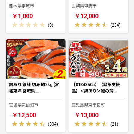
熊本県宇城市
山梨県甲府市
￥1,000
￥12,000
(
0
)
(
234
)
訳あり 銀鮭 切身 約2kg [宮
【0134350a】【緊急支援
城東洋 宮城県 …
品】＜訳あり＞鰻の蒲…
宮城県気仙沼市
鹿児島県東串良町
￥12,500
￥13,000
(
304
)
(
21
)