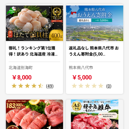
御礼！ランキング第1位獲
返礼品なし 熊本県八代市 お
得！訳あり 北海道産 冷凍…
うえん寄附金(5,00…
北海道別海町
熊本県八代市
￥8,000
￥5,000
(
49
)
(
0
)