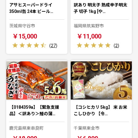
アサヒスーパードライ
訳あり 明太子 熟成辛子明太
350ml缶 24本 ビール…
子 切子 1kg [や…
茨城県守谷市
福岡県筑紫野市
￥15,000
￥11,000
(
27
)
(
2
)
【0184359a】【緊急支援
【コシヒカリ 5kg】 米 お米
品】＜訳あり＞鰻の蒲…
こしひかり 【令…
鹿児島県東串良町
千葉県東金市