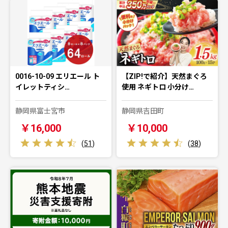
0016-10-09 エリエール ト
【ZIP!で紹介】天然まぐろ
イレットティシ…
使用 ネギトロ 小分け…
静岡県富士宮市
静岡県吉田町
￥16,000
￥10,000
(
51
)
(
38
)