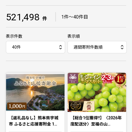
521,498
｜
1件〜40件目
件
表示件数
表示順
【返礼品なし】熊本県宇城
【総合1位獲得!!】〈2026年
市 ふるさと応援寄附金 1…
度配送分〉至福の山…