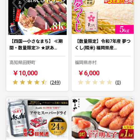
【四国一小さなまち】 ≪期
【数量限定】令和7年産 夢つ
間・数量限定≫ ★訳あ…
くし(精米) 福岡県産…
高知県田野町
福岡県赤村
￥10,000
￥6,000
(
249
)
(
0
)