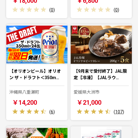
￥18,000
￥6,800
(
0
)
(
0
)
【オリオンビール】オリオ
【9月末で受付終了】JAL限
ン ザ・ドラフト＜350m…
定【冷凍】【JALラウ…
沖縄県八重瀬町
愛媛県大洲市
￥14,200
￥21,000
(
6
)
(
107
)