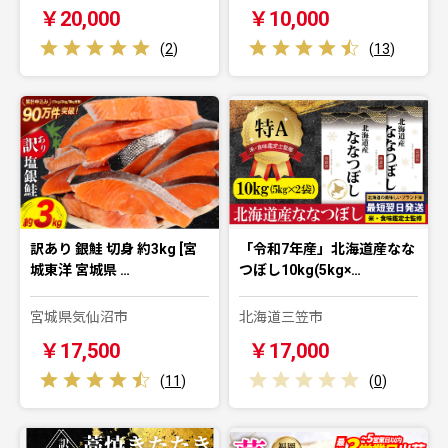
￥20,000
￥10,000
(
2
)
(
13
)
訳あり 銀鮭 切身 約3kg [宮
「令和7年産」北海道産なな
城東洋 宮城県 …
つぼし10kg(5kg×…
宮城県気仙沼市
北海道三笠市
￥17,500
￥17,000
(
11
)
(
0
)