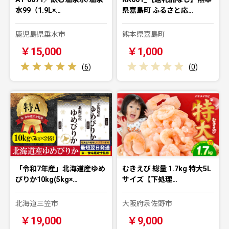
水99（1.9L×…
県嘉島町 ふるさと応…
鹿児島県垂水市
熊本県嘉島町
￥15,000
￥1,000
(
6
)
(
0
)
「令和7年産」北海道産ゆめ
むきえび 総量 1.7kg 特大5L
ぴりか10kg(5kg×…
サイズ【下処理…
北海道三笠市
大阪府泉佐野市
￥19,000
￥9,000