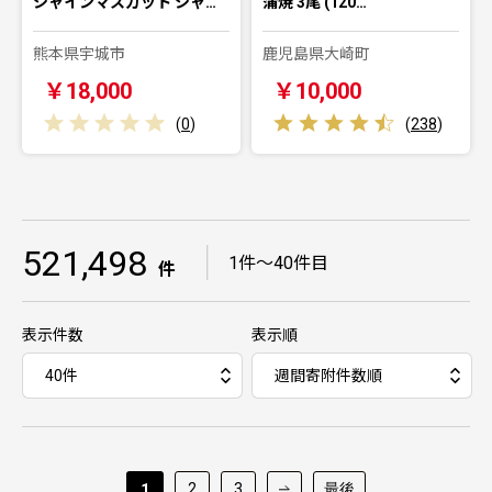
シャインマスカット シャ…
蒲焼 3尾 (120…
熊本県宇城市
鹿児島県大崎町
￥18,000
￥10,000
(
0
)
(
238
)
521,498
｜
1件～40件目
件
表示件数
表示順
2
3
最後
1