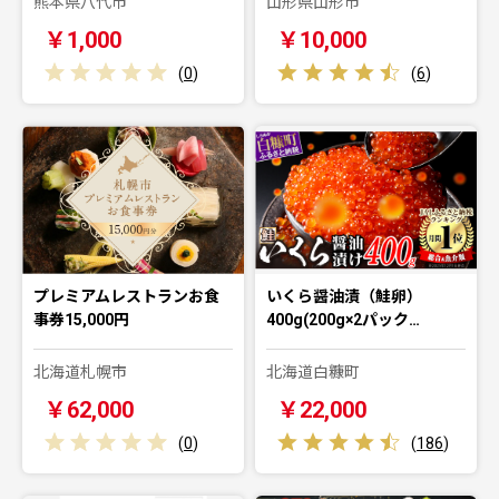
熊本県八代市
山形県山形市
￥1,000
￥10,000
(
0
)
(
6
)
プレミアムレストランお食
いくら醤油漬（鮭卵）
事券15,000円
400g(200g×2パック…
北海道札幌市
北海道白糠町
￥62,000
￥22,000
(
0
)
(
186
)