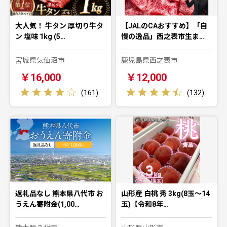
大人気！ 牛タン 厚切り牛タ
【JALのCAおすすめ】「自
ン 塩味 1kg (5…
慢の逸品」西之表市生ま…
宮城県気仙沼市
鹿児島県西之表市
￥16,000
￥12,000
(
161
)
(
132
)
返礼品なし 熊本県八代市 お
山形産 白桃 秀 3kg(8玉～14
うえん寄附金(1,00…
玉)【令和8年…