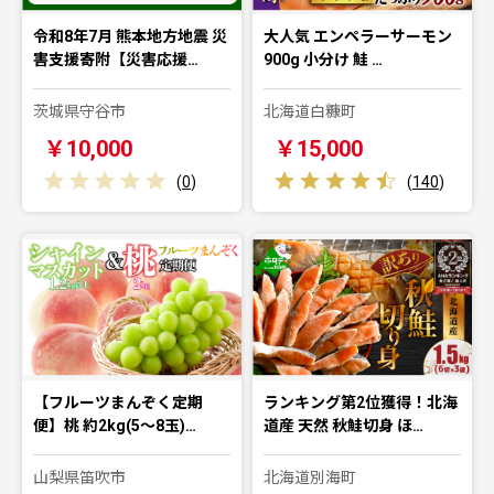
令和8年7月 熊本地方地震 災
大人気 エンペラーサーモン
害支援寄附【災害応援…
900g 小分け 鮭 …
茨城県守谷市
北海道白糠町
￥10,000
￥15,000
(
0
)
(
140
)
【フルーツまんぞく定期
ランキング第2位獲得！北海
便】桃 約2kg(5～8玉)…
道産 天然 秋鮭切身 ほ…
山梨県笛吹市
北海道別海町