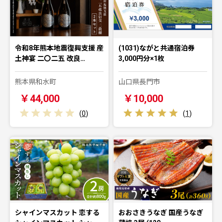
令和8年熊本地震復興支援 産
(1031)ながと共通宿泊券
土神宴 二〇二五 改良…
3,000円分×1枚
熊本県和水町
山口県長門市
￥44,000
￥10,000
(
0
)
(
1
)
シャインマスカット 恋する
おおさきうなぎ 国産うなぎ