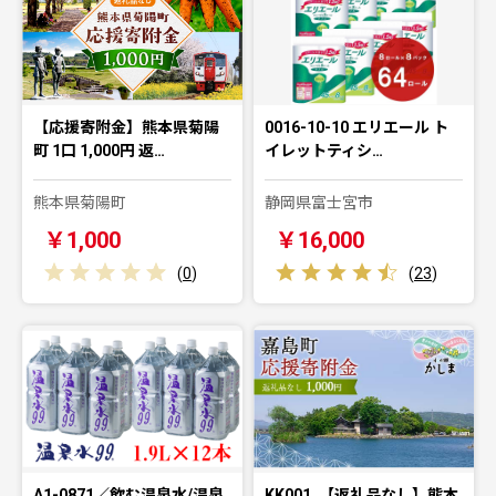
【応援寄附金】熊本県菊陽
0016-10-10 エリエール ト
町 1口 1,000円 返…
イレットティシ…
熊本県菊陽町
静岡県富士宮市
￥1,000
￥16,000
(
0
)
(
23
)
A1-0871／飲む温泉水/温泉
KK001_【返礼品なし】熊本