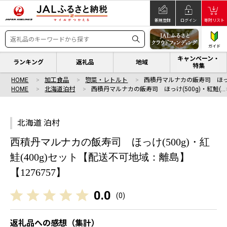
新規登録
ログイン
寄附リスト
ガイド
キャンペーン・
ランキング
返礼品
地域
特集
HOME
加工食品
惣菜・レトルト
西積丹マルナカの飯寿司 ほっけ(
HOME
北海道泊村
西積丹マルナカの飯寿司 ほっけ(500g)・紅鮭(…
北海道 泊村
西積丹マルナカの飯寿司 ほっけ(500g)・紅
鮭(400g)セット【配送不可地域：離島】
【1276757】
0.0
(
0
)
返礼品への感想（集計）