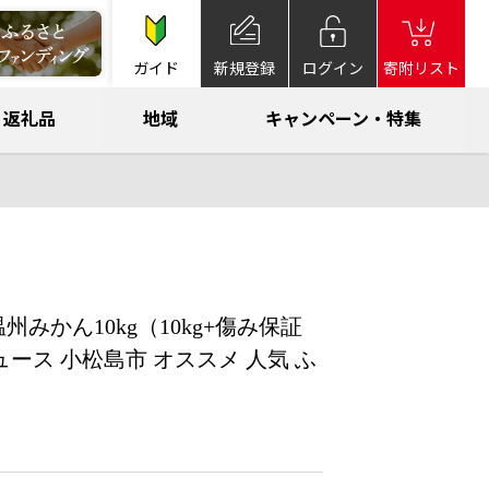
ガイド
新規登録
ログイン
寄附リスト
返礼品
地域
キャンペーン・特集
温州みかん10kg（10kg+傷み保証
ジュース 小松島市 オススメ 人気 ふ