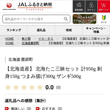
新規登録
ログイン
寄附リスト
ガイド
キャンペーン・
ランキング
返礼品
地域
特集
HOME
魚介類
イカ・タコ
【北海道産】 北海たこ三昧セット 計9
HOME
北海道鹿部町
【北海道産】 北海たこ三昧セット 計950g 刺身
北海道 鹿部町
【北海道産】 北海たこ三昧セット 計950g 刺
身150g つまみ揚げ300g ザンギ500g
0.0
(
0
)
返礼品への感想（集計）
美味しい（0）
おすすめ（0）