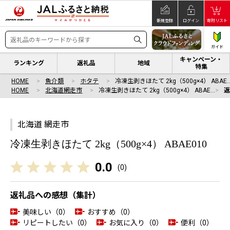
新規登録
ログイン
寄附リスト
ガイド
キャンペーン・
ランキング
返礼品
地域
特集
HOME
魚介類
ホタテ
冷凍生剥きほたて 2kg（500g×4） ABAE
HOME
北海道網走市
冷凍生剥きほたて 2kg（500g×4） ABAE…
北海道 網走市
冷凍生剥きほたて 2kg（500g×4） ABAE010
0.0
(
0
)
返礼品への感想（集計）
美味しい（0）
おすすめ（0）
リピートしたい（0）
お気に入り（0）
便利（0）