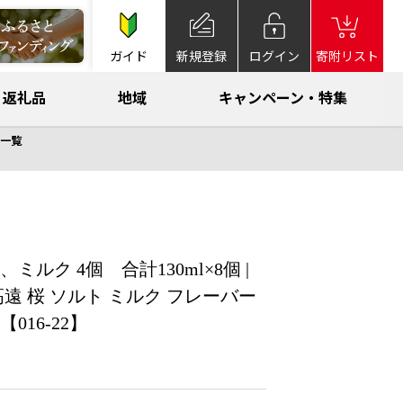
ガイド
新規登録
ログイン
寄附リスト
返礼品
地域
キャンペーン・特集
一覧
ルク 4個 合計130ml×8個 |
高遠 桜 ソルト ミルク フレーバー
016-22】