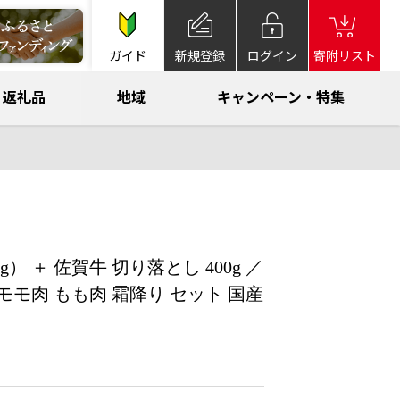
ガイド
新規登録
ログイン
寄附リスト
返礼品
地域
キャンペーン・特集
） ＋ 佐賀牛 切り落とし 400g ／
 モモ肉 もも肉 霜降り セット 国産