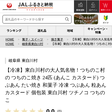
新規登録
ログイン
寄附リスト
ガイド
キャンペーン・
ランキング
返礼品
地域
特集
HOME
菓子・スイーツ
焼き菓子
【冷凍】東白川村の大人気名物
HOME
岐阜県東白川村
【冷凍】東白川村の大人気名物！つちのこ村の
岐阜県 東白川村
【冷凍】東白川村の大人気名物！つちのこ村
の つちのこ焼き 24匹 (あんこ カスタード) つ
ぶあん たい焼き 和菓子 冷凍 つぶあん 粒あん
カスタード 個包装 東白川村 ツチノコ つちの
こ
0.0
(
0
)