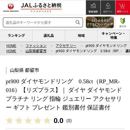
新規登録
ログイン
寄附リスト
ガイド
キャンペーン・
ランキング
返礼品
地域
特集
HOME
ファッション
アクセサリー
pt900 ダイヤモンドリング 0
HOME
山梨県都留市
pt900 ダイヤモンドリング 0.58ct（RP…
返
山梨県 都留市
pt900 ダイヤモンドリング 0.58ct（RP_MR-
016）【リズプラス】｜ ダイヤ ダイヤモンド
プラチナ リング 指輪 ジュエリー アクセサリ
ー ギフト プレゼント 鑑別書付 保証書付
0.0
(
0
)