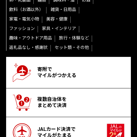
卵・乳製品
麺類
調味料・油
お酒
飲料（お酒以外）
雑貨・日用品
家電・電気小物
美容・健康
ファッション
家具・インテリア
趣味・アウトドア用品
旅行・体験など
返礼品なし・感謝状
セット類・その他
寄附で
マイルがつかえる
複数自治体を
まとめて決済
JALカード決済で
マイルがたまる