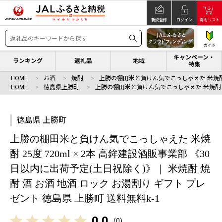
新規登録
ログイン
寄附リスト
ガイド
キャンペーン・
ランキング
返礼品
地域
特集
HOME
お酒
焼酎
上勝の棚田米と負けん気でこっしゃえた 米焼酎
HOME
徳島県上勝町
上勝の棚田米と負けん気でこっしゃえた 米焼酎 
徳島県 上勝町
上勝の棚田米と負けん気でこっしゃえた 米焼
酎 25度 720ml × 2本 高鉾建設酒販事業部 《30
日以内に出荷予定(土日祝除く)》｜ 米焼酎 焼
酎 酒 お酒 地酒 ロック お湯割り ギフト プレ
ゼント 徳島県 上勝町 送料無料k-1
0.0
(
0
)