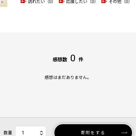
訪れたい（0）
応援したい（0）
その他（0）
0
感想数
件
感想はまだありません。
数量
寄附をする