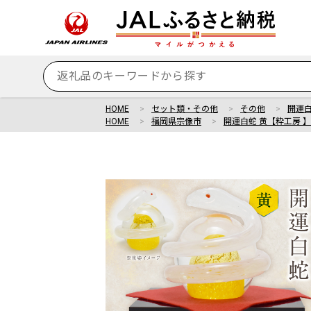
HOME
セット類・その他
その他
開運白
HOME
福岡県宗像市
開運白蛇 黄【粋工房 】_