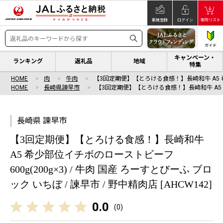
新規登録
ログイン
寄附リスト
ガイド
キャンペーン・
ランキング
返礼品
地域
特集
HOME
肉
牛肉
【3回定期便】【とろける食感！】長崎和牛 A5 
HOME
長崎県諫早市
【3回定期便】【とろける食感！】長崎和牛 A5
長崎県 諫早市
【3回定期便】【とろける食感！】長崎和牛
A5 希少部位イチボのローストビーフ
600g(200g×3) / 牛肉 国産 ろーすとびーふ ブロ
ック いちぼ / 諫早市 / 野中精肉店 [AHCW142]
0.0
(
0
)