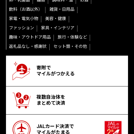
卵・乳製品
麺類
調味料・油
お酒
飲料（お酒以外）
雑貨・日用品
家電・電気小物
美容・健康
ファッション
家具・インテリア
趣味・アウトドア用品
旅行・体験など
返礼品なし・感謝状
セット類・その他
寄附で
マイルがつかえる
複数自治体を
まとめて決済
JALカード決済で
マイルがたまる