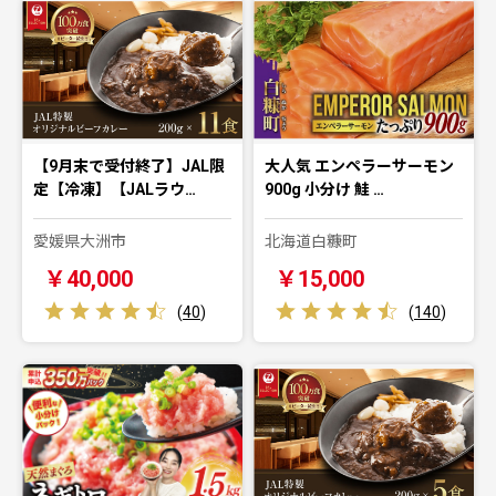
【9月末で受付終了】JAL限
大人気 エンペラーサーモン
定【冷凍】【JALラウ…
900g 小分け 鮭 …
愛媛県大洲市
北海道白糠町
￥40,000
￥15,000
(
40
)
(
140
)