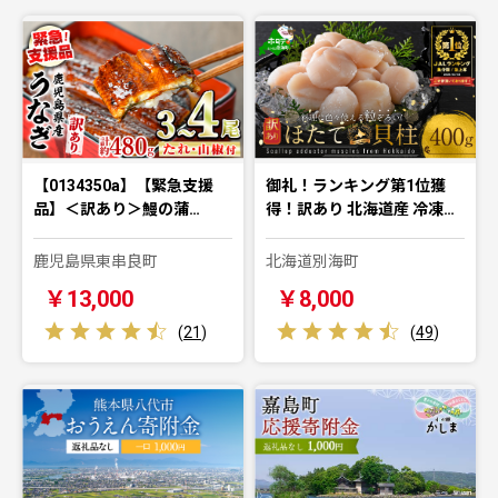
【0134350a】【緊急支援
御礼！ランキング第1位獲
品】＜訳あり＞鰻の蒲…
得！訳あり 北海道産 冷凍…
鹿児島県東串良町
北海道別海町
￥13,000
￥8,000
(
21
)
(
49
)