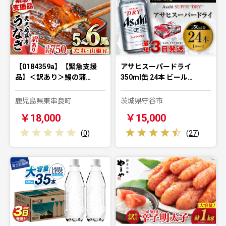
【0184359a】【緊急支援
アサヒスーパードライ
品】＜訳あり＞鰻の蒲…
350ml缶 24本 ビール…
鹿児島県東串良町
茨城県守谷市
￥18,000
￥15,000
(
0
)
(
27
)