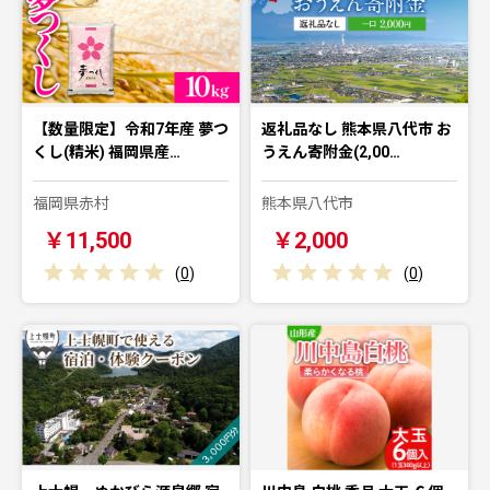
【数量限定】令和7年産 夢つ
返礼品なし 熊本県八代市 お
くし(精米) 福岡県産…
うえん寄附金(2,00…
福岡県赤村
熊本県八代市
￥11,500
￥2,000
(
0
)
(
0
)