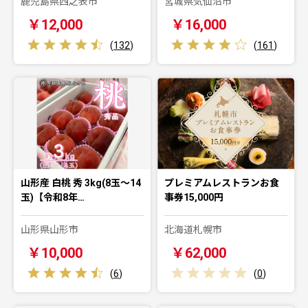
鹿児島県西之表市
宮城県気仙沼市
￥12,000
￥16,000
(
132
)
(
161
)
山形産 白桃 秀 3kg(8玉～14
プレミアムレストランお食
玉)【令和8年…
事券15,000円
山形県山形市
北海道札幌市
￥10,000
￥62,000
(
6
)
(
0
)