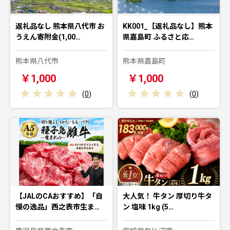
返礼品なし 熊本県八代市 お
KK001_【返礼品なし】熊本
うえん寄附金(1,00…
県嘉島町 ふるさと応…
熊本県八代市
熊本県嘉島町
￥1,000
￥1,000
(
0
)
(
0
)
【JALのCAおすすめ】「自
大人気！ 牛タン 厚切り牛タ
慢の逸品」西之表市生ま…
ン 塩味 1kg (5…