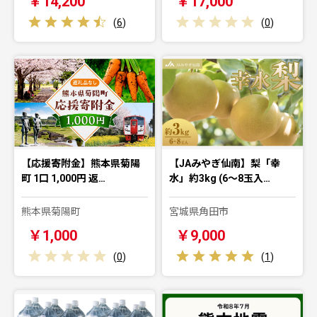
￥14,200
￥17,000
(
6
)
(
0
)
【応援寄附金】熊本県菊陽
【JAみやぎ仙南】梨「幸
町 1口 1,000円 返…
水」約3kg (6～8玉入…
熊本県菊陽町
宮城県角田市
￥1,000
￥9,000
(
0
)
(
1
)