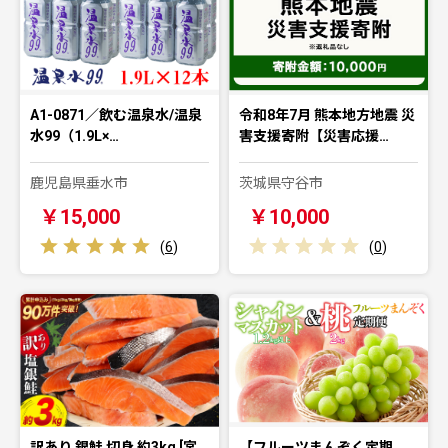
A1-0871／飲む温泉水/温泉
令和8年7月 熊本地方地震 災
水99（1.9L×…
害支援寄附【災害応援…
鹿児島県垂水市
茨城県守谷市
￥15,000
￥10,000
(
6
)
(
0
)
訳あり 銀鮭 切身 約3kg [宮
【フルーツまんぞく定期