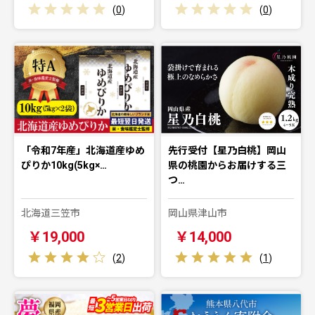
(
0
)
(
0
)
「令和7年産」北海道産ゆめ
先行受付【星乃白桃】岡山
ぴりか10kg(5kg×…
県の桃園からお届けする三
つ…
北海道三笠市
岡山県津山市
￥19,000
￥14,000
(
2
)
(
1
)