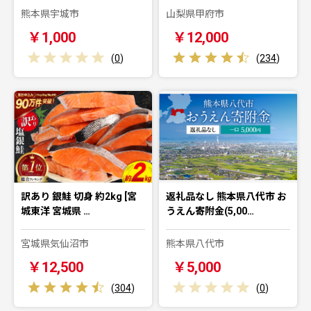
熊本県宇城市
山梨県甲府市
￥1,000
￥12,000
(
0
)
(
234
)
訳あり 銀鮭 切身 約2kg [宮
返礼品なし 熊本県八代市 お
城東洋 宮城県 …
うえん寄附金(5,00…
宮城県気仙沼市
熊本県八代市
￥12,500
￥5,000
(
304
)
(
0
)