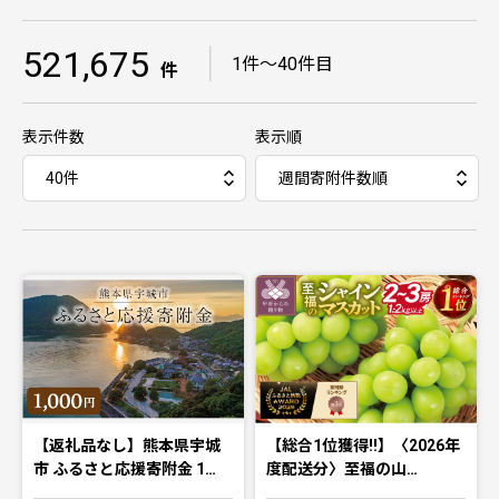
521,675
｜
1件〜40件目
件
表示件数
表示順
【返礼品なし】熊本県宇城
【総合1位獲得!!】〈2026年
市 ふるさと応援寄附金 1…
度配送分〉至福の山…