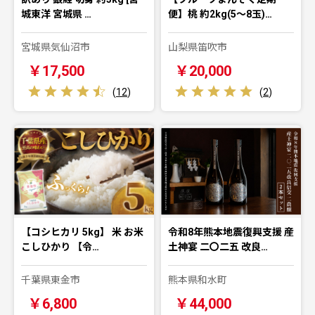
城東洋 宮城県 …
便】桃 約2kg(5～8玉)…
宮城県気仙沼市
山梨県笛吹市
￥17,500
￥20,000
(
12
)
(
2
)
【コシヒカリ 5kg】 米 お米
令和8年熊本地震復興支援 産
こしひかり 【令…
土神宴 二〇二五 改良…
千葉県東金市
熊本県和水町
￥6,800
￥44,000