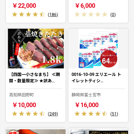
￥22,000
￥6,000
(
186
)
(
0
)
【四国一小さなまち】 ≪期
0016-10-09 エリエール ト
間・数量限定≫ ★訳あ…
イレットティシ…
高知県田野町
静岡県富士宮市
￥10,000
￥16,000
(
249
)
(
51
)