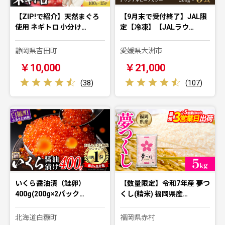
【ZIP!で紹介】天然まぐろ
【9月末で受付終了】JAL限
使用 ネギトロ 小分け…
定【冷凍】【JALラウ…
静岡県吉田町
愛媛県大洲市
￥10,000
￥21,000
(
38
)
(
107
)
いくら醤油漬（鮭卵）
【数量限定】令和7年産 夢つ
400g(200g×2パック…
くし(精米) 福岡県産…
北海道白糠町
福岡県赤村