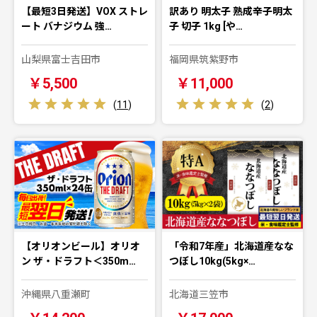
【最短3日発送】VOX ストレ
訳あり 明太子 熟成辛子明太
ート バナジウム 強…
子 切子 1kg [や…
山梨県富士吉田市
福岡県筑紫野市
￥5,500
￥11,000
(
11
)
(
2
)
【オリオンビール】オリオ
「令和7年産」北海道産なな
ン ザ・ドラフト＜350m…
つぼし10kg(5kg×…
沖縄県八重瀬町
北海道三笠市