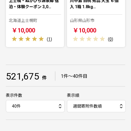
上士幌・ぬかびら源泉郷 宿
川中島 白桃 秀品 大玉 ６個
泊・体験クーポン 3,0…
入 1箱 1.8kg…
北海道上士幌町
山形県山形市
￥10,000
￥10,000
(
1
)
(
0
)
521,675
｜
1件～40件目
件
表示件数
表示順