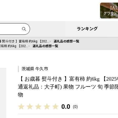
ランキング
 熨斗付き 】富有柿 約6kg 【202…
返礼品の感想一覧
柿 約6kg 【202…
返礼品の感想一覧
茨城県 牛久市
【 お歳暮 熨斗付き 】富有柿 約6kg 【20
通返礼品：大子町) 果物 フルーツ 旬 季節
物
0.0
(
0
)