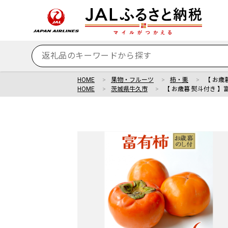
HOME
果物・フルーツ
柿・栗
【 お歳暮
HOME
茨城県牛久市
【 お歳暮 熨斗付き 】富有