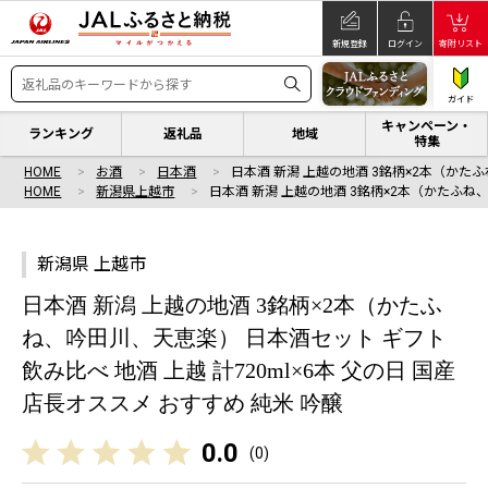
新規登録
ログイン
寄附リスト
ガイド
キャンペーン・
ランキング
返礼品
地域
特集
HOME
お酒
日本酒
日本酒 新潟 上越の地酒 3銘柄×2本（かたふ
HOME
新潟県上越市
日本酒 新潟 上越の地酒 3銘柄×2本（かたふね
新潟県 上越市
日本酒 新潟 上越の地酒 3銘柄×2本（かたふ
ね、吟田川、天恵楽） 日本酒セット ギフト
飲み比べ 地酒 上越 計720ml×6本 父の日 国産
店長オススメ おすすめ 純米 吟醸
0.0
(
0
)