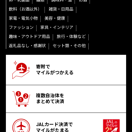
卵・乳製品
麺類
調味料・油
お酒
飲料（お酒以外）
雑貨・日用品
家電・電気小物
美容・健康
ファッション
家具・インテリア
趣味・アウトドア用品
旅行・体験など
返礼品なし・感謝状
セット類・その他
寄附で
マイルがつかえる
複数自治体を
まとめて決済
JALカード決済で
マイルがたまる