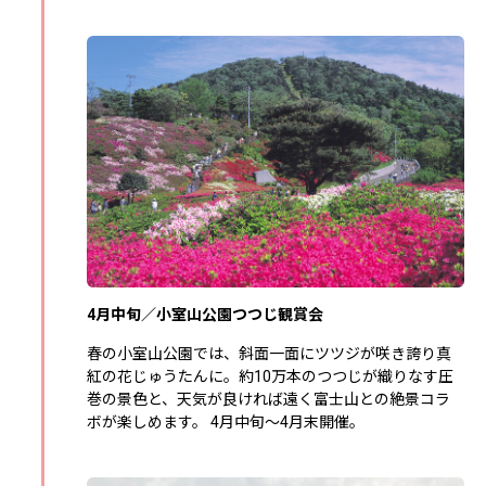
4月中旬／小室山公園つつじ観賞会
春の小室山公園では、斜面一面にツツジが咲き誇り真
紅の花じゅうたんに。約10万本のつつじが織りなす圧
巻の景色と、天気が良ければ遠く富士山との絶景コラ
ボが楽しめます。 4月中旬～4月末開催。