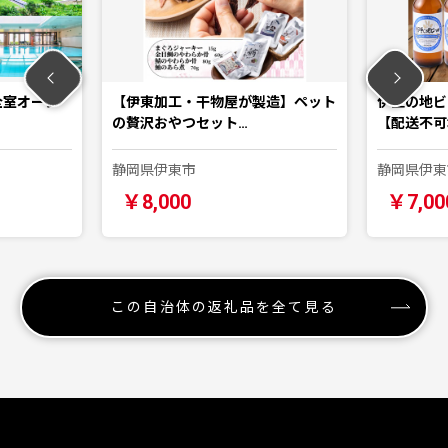
全室オーシ
【伊東加工・干物屋が製造】ペット
伊豆の地ビ
の贅沢おやつセット…
【配送不可
静岡県伊東市
静岡県伊東
￥8,000
￥7,00
この自治体の返礼品を全て見る