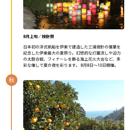
8月上旬／按針祭
日本初の洋式帆船を伊東で建造した三浦按針の偉業を
記念した伊東最大の夏祭り。幻想的な灯籠流しや迫力
の太鼓合戦、フィナーレを飾る海上花火大会など、多
彩な催しで夏の夜を彩ります。 8月8日～10日開催。
秋