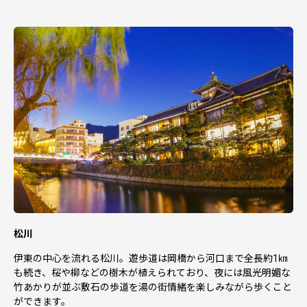
ンターに委託し寄附申込情報
を提供します。
・寄附決済完了後ふるさと納税サポートセンターより返礼
品配送および配送情報等の確認方法に関する案内を送付し
ます。
※当自治体は寄附受領証明書の送付業務をふるさと納税サ
ポートセンターに委託しており寄附申込情報をふるさと納
税サポートセンターに提供します。
・配送先が寄附者様のご住所と異なる場合は、寄附者様の
氏名を配送伝票に印字いたします。
松川
伊東の中心を流れる松川。遊歩道は岡橋から河口まで全長約1㎞
も続き、桜や柳などの樹木が植えられており、夜には風光明媚な
竹あかりが並ぶ敷石の歩道を湯の街情緒を楽しみながら歩くこと
ができます。