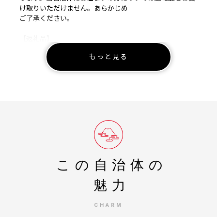
け取りいただけません。あらかじめ
ご了承ください。
【返礼品】
・寄附完了後のキャンセルや申込み内容の変更は出来ませ
もっと見る
ん。入力内容に間違いないかご確認ください。
・当自治体は提供事業者の在庫状況等により返礼品を変更
し提供を中止する場合があります。 返礼品を変更する場
合、当自治体もしくはふるさと
納税サポートセンターより申込者に通知し当自治体指定の
代替品から選択を求めます。
・生産者または天候等、都合により予告なく返礼品の内容
を変更させていただく場合がございます。
・返礼品の画像には、収穫直後の実物写真、梱包時の写
真、調理写真やイメージ写真等もございますので、返礼品
選択時のイメージと異なることが
この自治体の
ございます。あらかじめご了承ください。
魅力
【配送】
・返礼品の在庫状況により、返礼品ページ内表記のお届け
CHARM
時期以上に時間を頂戴する場合がございます。あらかじめ