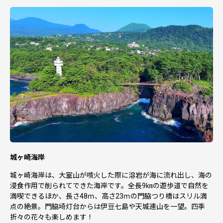
ご了承ください。
・返礼品毎にお届け時期が異なります。詳しくは各返礼品
ページ内に案内がございますのでそちらをご確認くださ
い。
・お届けをいたしました返礼品は確実にお受取りくださ
い。長期不在等寄附者様事由による返送、劣化においては
再送はいたしかねます。
・梱包は返礼品毎に個別に実施してお届けいたします（複
数の返礼品の同一梱包はいたしかねます）。
・離島にはクール便でのお届けが出来ませんのでご注意く
ださい。
【寄附受領証明書】
・返礼品と寄附金受領証明書は別便で送付します。
・お礼品の申込完了日から、２週間程度を目安に送付しま
城ヶ崎海岸
す。
・年末年始は、発送スケジュールが異なります。
城ヶ崎海岸は、大室山が噴火した際に溶岩が海に流れ出し、海の
浸食作用で削られてできた海岸です。全長9㎞の遊歩道で自然を
【個人情報の取り扱い】
満喫できるほか、長さ48ｍ、高さ23ｍの門脇つり橋はスリル満
・当自治体は返礼品配送に係る業務及び問合わせ業務（寄
点の絶景。門脇埼灯台からは伊豆七島や天城連山を一望。四季
附情報の提供サービスを含む）をふるさと納税サポートセ
折々の花々も楽しめます！