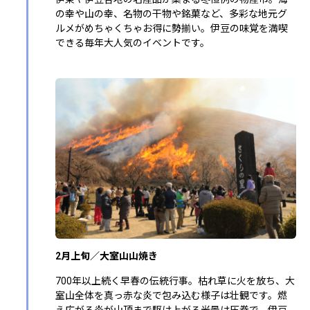
の幸や山の幸、名物の干物や銘菓など、多彩な地元グ
ルメがめちゃくちゃお得に勢揃い。伊豆の味覚を満喫
できる毎年大人気のイベントです。
2月上旬／大室山山焼き
700年以上続く早春の伝統行事。枯れ草に火を放ち、大
室山全体を真っ赤な炎で包み込む様子は壮観です。燃
え広がる炎が山頂まで駆け上がる光景は圧巻で、伊豆