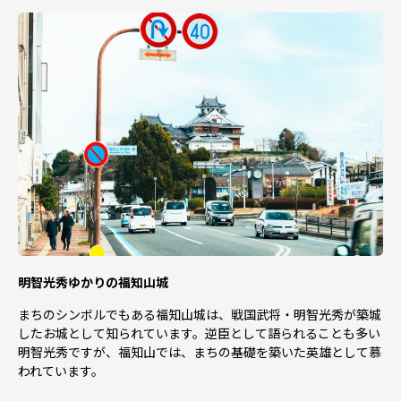
■返品について
寄附申込みのキャンセル、返礼品の変更・返品はできませ
ん。また、寄附者の都合により返礼品がお届けできない場
合、返礼品の再送は致しません。あらかじめご了承くださ
い。
※本ページはふるさと納税専用ページです。 寄附申込みの
キャンセル、返礼品の変更・返品はできません。あらかじ
めご了承ください。
■連絡先について
【お問い合わせ】
LR株式会社
〒899-2504 鹿児島県日置市伊集院町郡1343番地1
メール：fukuchiyama@lrinc.jp
明智光秀ゆかりの福知山城
電話番号：0570-012679
営業時間：平日9:00～17:00（祝祭日・特定休業期間を除
まちのシンボルでもある福知山城は、戦国武将・明智光秀が築城
く）
したお城として知られています。逆臣として語られることも多い
明智光秀ですが、福知山では、まちの基礎を築いた英雄として慕
【寄付金受領証明書・ワンストップ特例申請書に関して
われています。
は】