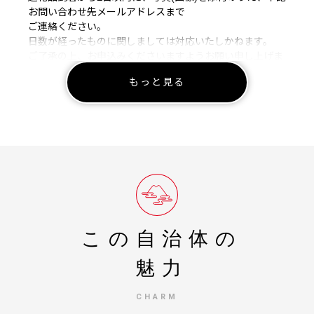
お問い合わせ先メールアドレスまで
ご連絡ください。
日数が経ったものに関しましては対応いたしかねます。
ご了承の上、お申込みくださいますようお願い申し上げま
す。
もっと見る
・ふるさと納税の寄付専用ページです。
・寄付申込みのキャンセル、返礼品の変更・返品はできま
せん。あらかじめご了承ください。
■配送先住所についてのご案内
お申込み時は、必ずお届け先住所をご確認ください。
※ご寄附後は配送先住所の変更を承れない場合がございま
す。
※返礼品発送後に配送先変更のご連絡をいただいた場合、
転送にかかる費用は、転送先に指定した配送先様のご負担
この自治体の
となります。
また、お客様都合によりお受け取りいただけなかった場
魅力
合、再送はいたしかねます。
ご寄附前に必ずご確認くださいますようお願いいたしま
CHARM
す。