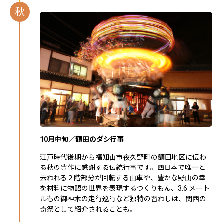
秋
10月中旬／額⽥のダシ⾏事
江⼾時代後期から福知⼭市夜久野町の額⽥地区に伝わ
る秋の豊作に感謝する伝統行事です。⻄⽇本で唯⼀と
云われる２階部分が回転する⼭⾞や、豊かな野⼭の幸
を材料に物語の世界を表現するつくりもん、3.6 メート
ルもの御神⽊の⾛⾏巡⾏など独特の習わしは、関⻄の
奇祭として紹介されることも。