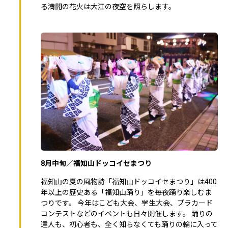
る満開の花火は大江の夜空を照らします。
8月中旬／福知⼭ドッコイセまつり
福知⼭の夏の⾵物詩「福知⼭ドッコイセまつり」は400
年以上の歴史ある「福知⼭踊り」を毎夜踊り楽しむま
つりです。 今年はこども⼤会、学⽣⼤会、プラカード
コンテストなどのイベントも⽇々開催します。 踊りの
達⼈も、初⼼者も、全く知らなくても踊りの輪に⼊って