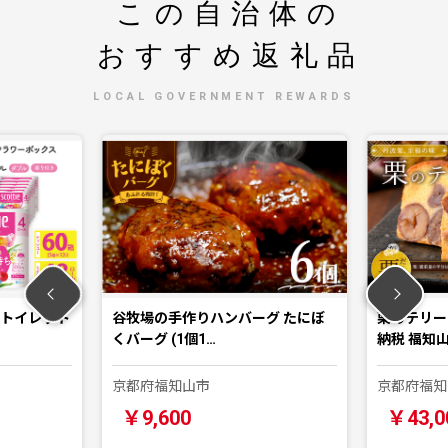
この自治体の
おすすめ返礼品
LOCAL GOVERNMENT REWARDS
＆トイレット
谷牧場の手作りハンバーグ たにぼ
栗のテリーヌ
くバーグ (1個1…
納税 福知
京都府福知山市
京都府福知
￥9,600
￥43,0