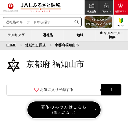
新規登録
ログイン
寄附リスト
ガイド
キャンペーン・
ランキング
返礼品
地域
特集
HOME
地域から探す
京都府福知山市
京都府 福知山市
お気に入り登録する
1
寄附のみの方はこちら
（返礼品なし）