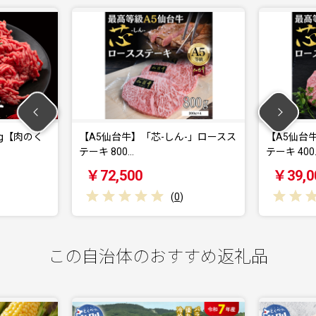
台牛】「芯-しん-」ロースス
【A5仙台牛】「芯-しん-」ロースス
00…
テーキ 400…
,500
￥39,000
(
0
)
(
0
)
この自治体のおすすめ返礼品