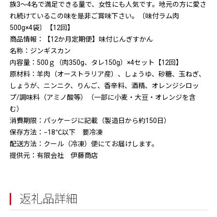
族3〜4名で満足できる量で、女性にも人気です。地元の方に愛さ
れ続けているこの味を是非ご賞味下さい。〔味付ラム肉
500g×4袋〕【12回】
商品情報：【12か月定期便】味付じんぎすかん
名称：ジンギスカン
内容量：500ｇ（肉350g、タレ150g）×4セット【12回】
原材料：羊肉（オーストラリア産）、しょうゆ、砂糖、玉ねぎ、
しょうが、ニンニク、りんご、香辛料、酒精、オレンジシロッ
プ/調味料（アミノ酸等）（一部に小麦・大豆・オレンジを含
む）
消費期限：パッケージに記載（製造日から約150日）
保存方法：−18℃以下 要冷凍
配送方法：クール（冷凍）便にてお届けします。
提供元：有限会社 伊藤商店
返礼品詳細