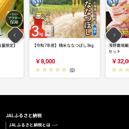
【令和7年産】精米ななつぼし3kg
浅野農場厳選豚肉ブロック
セット
￥8,000
￥32,000
(
0
)
(
0
)
JALふるさと納税
JALふるさと納税とは