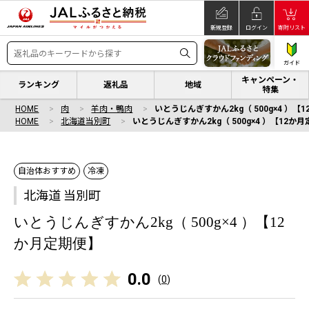
新規登録
ログイン
寄附リスト
ガイド
キャンペーン・
ランキング
返礼品
地域
特集
HOME
肉
羊肉・鴨肉
いとうじんぎすかん2kg（ 500g×4 ）【
HOME
北海道当別町
いとうじんぎすかん2kg（ 500g×4 ）【12か
自治体おすすめ
冷凍
北海道 当別町
いとうじんぎすかん2kg（ 500g×4 ）【12
か月定期便】
0.0
(
0
)