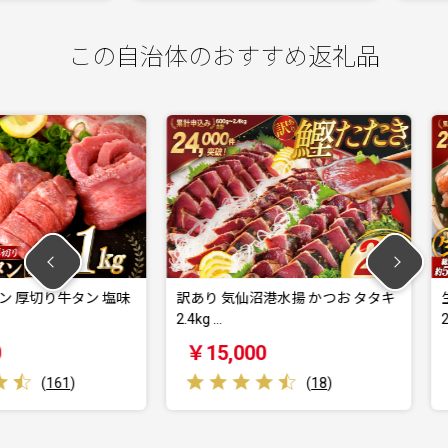
この自治体のおすすめ返礼品
牛タン 塩味
訳あり 気仙沼港水揚 かつお タタキ
生本ずわい
2.4kg …
20〜30本入
￥15,000
￥15,0
1
)
(
18
)