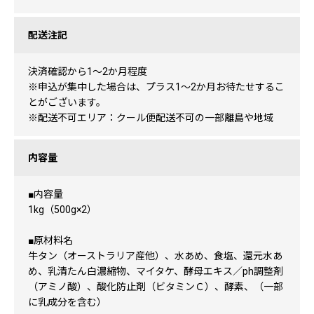
配送注記
決済確認から1〜2か月程度
※申込が集中した場合は、プラス1〜2か月お待たせするこ
とがございます。
※配送不可エリア：クール便配送不可の一部離島や地域
内容量
■内容量
1kg（500g×2）
■原材料名
牛タン（オーストラリア産他）、水あめ、食塩、還元水あ
め、乳清たん白濃縮物、マイタケ、酵母エキス／ph調整剤
（アミノ酸）、酸化防止剤（ビタミンＣ）、酵素、（一部
に乳成分を含む）