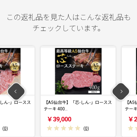
この返礼品を見た人はこんな返礼品も
チェックしています。
-」ロースス
【A5仙台牛】「芯-しん-」ロースス
【A5仙台
テーキ 400…
テーキ 200
￥39,000
￥22,0
(
0
)