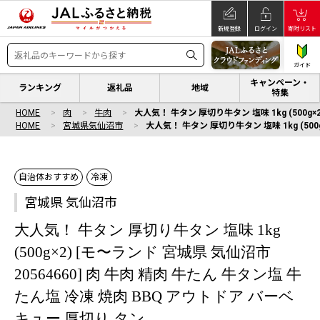
新規登録
ログイン
寄附リスト
ガイド
キャンペーン・
ランキング
返礼品
地域
特集
HOME
肉
牛肉
大人気！ 牛タン 厚切り牛タン 塩味 1kg (500g
HOME
宮城県気仙沼市
大人気！ 牛タン 厚切り牛タン 塩味 1kg (500
自治体おすすめ
冷凍
宮城県 気仙沼市
大人気！ 牛タン 厚切り牛タン 塩味 1kg
(500g×2) [モ〜ランド 宮城県 気仙沼市
20564660] 肉 牛肉 精肉 牛たん 牛タン塩 牛
たん塩 冷凍 焼肉 BBQ アウトドア バーベ
キュー 厚切り タン