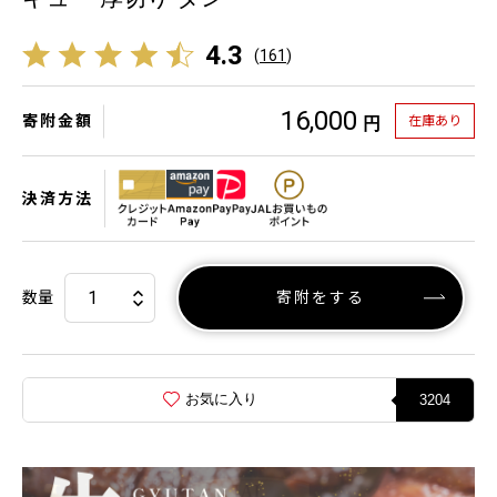
4.3
(
161
)
16,000
寄附金額
在庫あり
円
決済方法
数量
寄附をする
お気に入り
3204