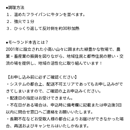
●調理方法
１．温めたフライパンに牛タンを並べます。
２．強火で１分
３．ひっくり返して反対側を約30秒加熱
●モ〜ランド本吉とは？
2001年に設立された小高い山々に囲まれた緑豊かな牧場で、農
業・畜産業の振興を図りながら、地域住民と都市住民の憩い・交
流の場を提供し、地域の活性化に取り組んでいます！
【お申し込み前に必ずご確認ください】
・システムの都合上、配送不可エリアであってもお申し込みがで
きてしまいますので、ご確認の上お申込みください。
・配達日の指定はお受けできません。
・不在日がある場合は、申込時に備考欄に記載または申込後3日
以内に問合せ窓口へご連絡をお願いいたします。
・長期不在などお受取人様の都合によりお届けができなかった場
合、再送およびキャンセルはいたしかねます。