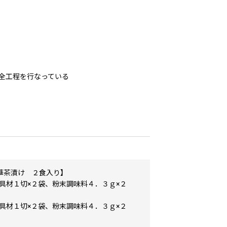
全工程を行なっている
華茶漬け ２食入り】
(具材１切×２袋、粉末調味料４．３ｇ×２
(具材１切×２袋、粉末調味料４．３ｇ×２