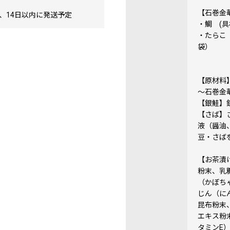
【石巻金
、14日以内に発送予定
・鯛 (具
・たらこ（
袋）
【原材料
～石巻金
【銀鮭】
【さば】
液（醤油
豆・さば
【お茶漬
粉末、乳
（かぼち
じん（に
昆布粉末
エキス粉
タミンE