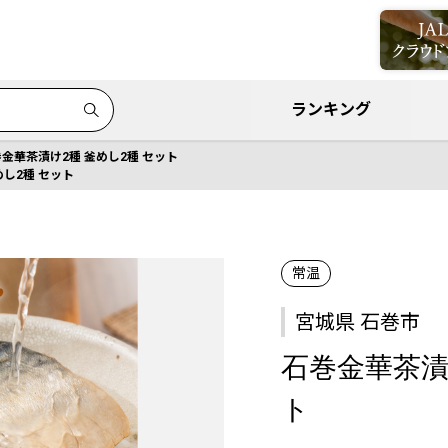
ランキング
金華茶漬け2種 釜めし2種 セット
めし2種 セット
常温
宮城県 石巻市
石巻金華茶漬
ト