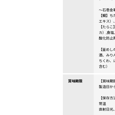
～石巻金
【鯛】ち
エキス）
【たらこ
カ）,食塩
酸化防止剤
【釜めし
酒、みり
ちくわ、
含む）
賞味期限
【賞味期
製造日から
【保存方
常温
直射日光