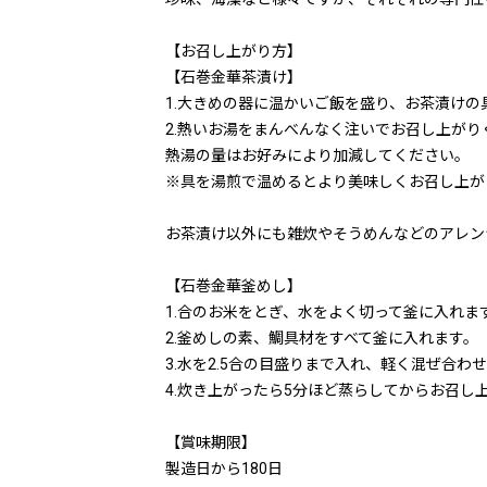
【お召し上がり方】
【石巻金華茶漬け】
1.大きめの器に温かいご飯を盛り、お茶漬けの
2.熱いお湯をまんべんなく注いでお召し上がり
熱湯の量はお好みにより加減してください。
※具を湯煎で温めるとより美味しくお召し上が
お茶漬け以外にも雑炊やそうめんなどのアレン
【石巻金華釜めし】
1.合のお米をとぎ、水をよく切って釜に入れま
2.釜めしの素、鯛具材をすべて釜に入れます。
3.水を2.5合の目盛りまで入れ、軽く混ぜ合わ
4.炊き上がったら5分ほど蒸らしてからお召し
【賞味期限】
製造日から180日