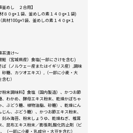
華釜めし ２合用】
材８０g×１袋、釜めしの素１４０g×１袋)
具材100g×1袋、釜めしの素１４０g×１
】
華茶漬け～
銀鮭（宮城県産）食塩(一部にさけを含む)
さば（ノルウェー産またはイギリス産）,調味
、砂糖、カツオエキス）,（一部に小麦・大
を含む）
け粉末調味料】食塩（国内製造）、かつお節
糖、わかめ、酵母エキス粉末、乾燥かぼちゃ
ゃ、ぶどう糖、植物油脂、砂糖）、乾燥にん
んじん、ぶどう糖）、かつお節エキス粉末、
、刻み海苔、粉末しょうゆ、乾燥ねぎ、椎茸
末、昆布エキス粉末／膨張剤,酸化防止剤（ビ
）、（一部に小麦・乳成分・大豆を含む）