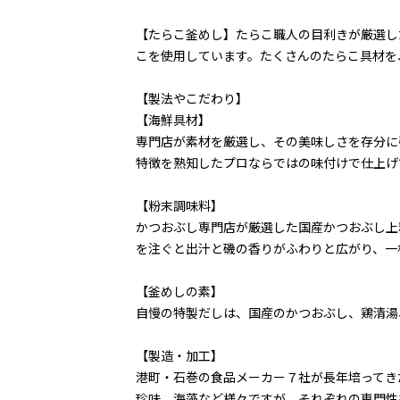
【たらこ釜めし】たらこ職人の目利きが厳選し
こを使用しています。たくさんのたらこ具材を
【製法やこだわり】
【海鮮具材】
専門店が素材を厳選し、その美味しさを存分に
特徴を熟知したプロならではの味付けで仕上げ
【粉末調味料】
かつおぶし専門店が厳選した国産かつおぶし上
を注ぐと出汁と磯の香りがふわりと広がり、一
【釜めしの素】
自慢の特製だしは、国産のかつおぶし、鶏清湯
【製造・加工】
港町・石巻の食品メーカー７社が長年培ってき
珍味、海藻など様々ですが、それぞれの専門性