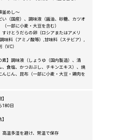
華釜めし～
だい（国産）、調味液（醤油、砂糖、カツオ
、（一部に小麦・大豆を含む）
】すけとうだらの卵（ロシアまたはアメリ
,調味料（アミノ酸等）,甘味料（ステビア）,
（V.C）
の素】調味液（しょうゆ（国内製造）、清
ん、食塩、かつおぶし、チキンエキス）、焼
にんじん、昆布（一部に小麦・大豆・鶏肉を
限】
180日
法】
、高温多湿を避け、常温で保存