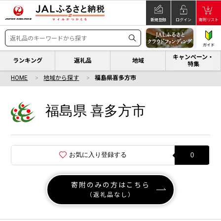
新規登録
ログイン
寄附リスト
ガイド
キャンペーン・
ランキング
返礼品
地域
特集
HOME
地域から探す
福島県喜多方市
福島県 喜多方市
お気に入り登録する
0
寄附のみの方はこちら
（返礼品なし）