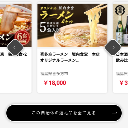
醤油6食×2
喜多方ラーメン 坂内食堂 本店
日本酒 喜多
オリジナルラーメン…
飲み比べセ
福島県喜多方市
福島県喜多
￥18,000
￥36,0
この自治体の返礼品を全て見る