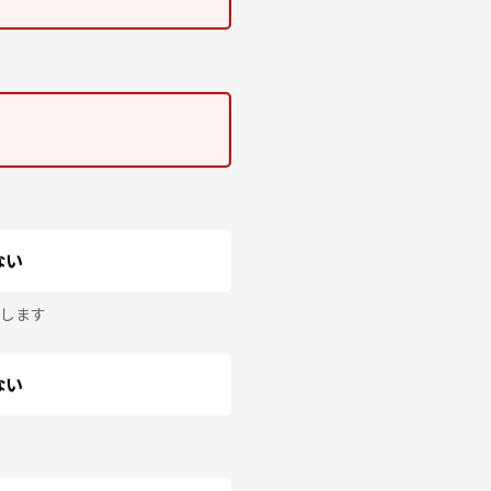
ない
します
ない