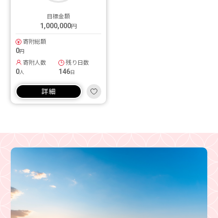
目標金額
1,000,000
円
寄附総額
0
円
寄附人数
残り日数
0
146
人
日
詳細