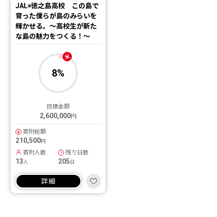
JAL×徳之島高校 この島で
育った僕らが島のみらいを
輝かせる。～高校生が新た
な島の魅力をつくる！～
8
%
目標金額
2,600,000
円
寄附総額
210,500
円
寄附人数
残り日数
13
205
人
日
詳細