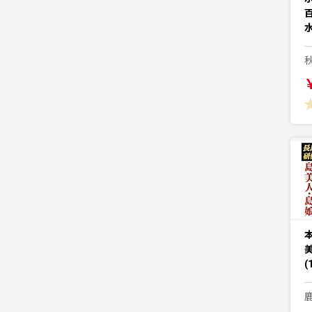
水
美
(