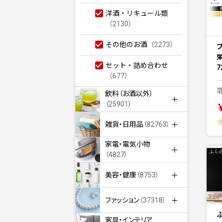
洋酒・リキュール類
（2130）
その他のお酒
（2273）
セット・詰め合わせ
7
（677）
飲料（お酒以外）
（25901）
雑貨・日用品
（82763）
家電・電気小物
（4827）
美容・健康
（8753）
ファッション
（37318）
家具・インテリア