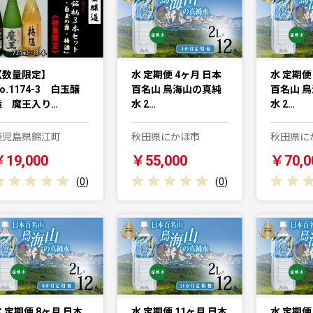
【数量限定】
水 定期便 4ヶ月 日本
水 定期便
o.1174-3 白玉醸
百名山 鳥海山の真純
百名山 
造 魔王入り…
水 2…
水 2…
鹿児島県錦江町
秋田県にかほ市
秋田県に
￥19,000
￥55,000
￥70,0
(
0
)
(
0
)
 定期便 8ヶ月 日本
水 定期便 11ヶ月 日本
水 定期便