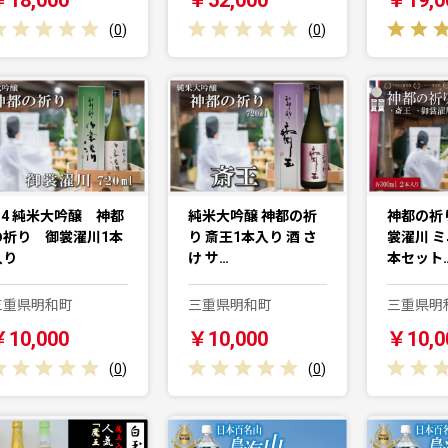
(
0
)
(
0
)
I34 純米大吟醸 神都
純米大吟醸 神都の祈
神都の祈
の祈り 御裳濯川1本
り 斎王1本入り 酒 さ
裳濯川 ミ
入り
け サ…
本セット
三重県明和町
三重県明和町
三重県明
￥10,000
￥10,000
￥10,0
(
0
)
(
0
)