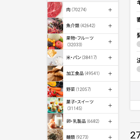
肉
（70274）
魚介類
（42642）
果物・フルーツ
（32033）
米・パン
（38417）
加工食品
（49541）
野菜
（12057）
菓子・スイーツ
（31145）
卵・乳製品
（6682）
2
麺類
（9273）