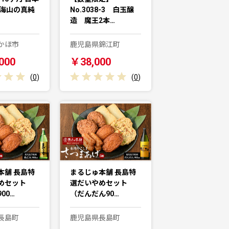
鳥海山の真純
No.3038-3 白玉醸
造 魔王2本…
かほ市
鹿児島県錦江町
000
￥38,000
(
0
)
(
0
)
本舗 長島特
まるじゅ本舗 長島特
めセット
選だいやめセット
00…
（だんだん90…
長島町
鹿児島県長島町