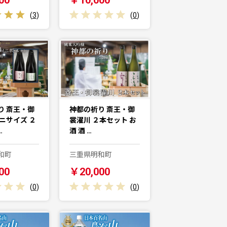
(
3
)
(
0
)
り 斎王・御
神都の祈り 斎王・御
ニサイズ ２
裳濯川 ２本セット お
…
酒 酒 …
和町
三重県明和町
00
￥20,000
(
0
)
(
0
)