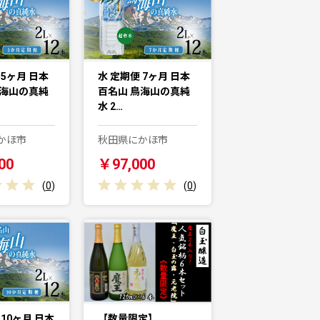
 5ヶ月 日本
水 定期便 7ヶ月 日本
鳥海山の真純
百名山 鳥海山の真純
水 2…
かほ市
秋田県にかほ市
00
￥97,000
(
0
)
(
0
)
 10ヶ月 日本
【数量限定】