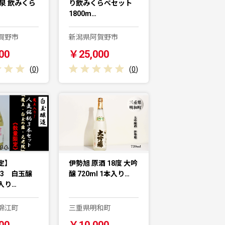
泉 飲みくら
り飲みくらべセット
1800m…
賀野市
新潟県阿賀野市
00
￥25,000
(
0
)
(
0
)
定】
伊勢旭 原酒 18度 大吟
5-3 白玉醸
醸 720ml 1本入り…
入り…
錦江町
三重県明和町
00
￥10,000