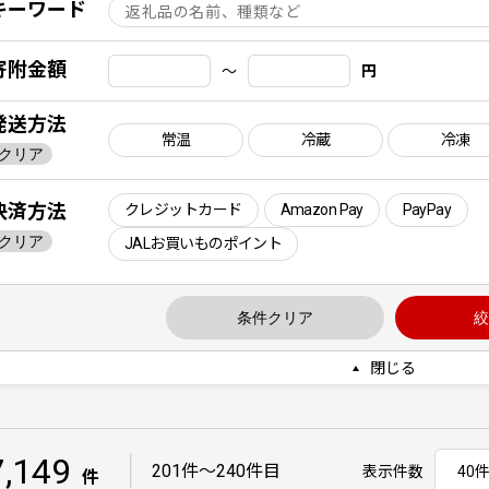
キーワード
寄附金額
〜
円
発送方法
常温
冷蔵
冷凍
クリア
決済方法
クレジットカード
Amazon Pay
PayPay
クリア
JALお買いものポイント
条件クリア
絞
閉じる
7,149
｜
201件〜240件目
表示件数
件