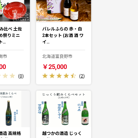
み比べ 土佐
バレルふらの 赤・白
め祭りミニ
2本セット (お酒 酒 ワ
ト…
イ…
南市
北海道富良野市
00
￥25,000
(
0
)
(
2
)
酒造 高規格
越つかの酒造 じっく