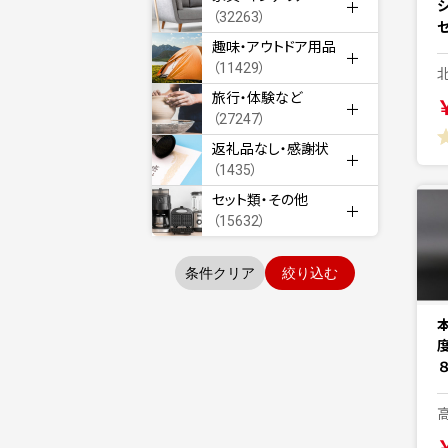
（32263）
セ
趣味・アウトドア用品
（11429）
旅行・体験など
（27247）
返礼品なし・感謝状
（1435）
セット類・その他
（15632）
条件クリア
絞り込む