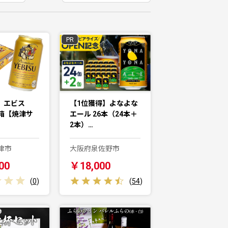
PR
8 エビス
【1位獲得】よなよな
×1箱【焼津サ
エール 26本（24本＋
2本）…
津市
大阪府泉佐野市
00
￥18,000
(
0
)
(
54
)