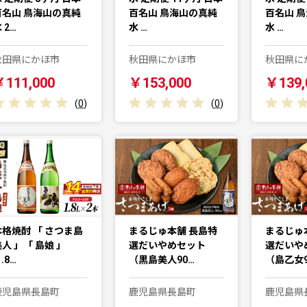
百名山 鳥海山の真純
百名山 鳥海山の真純
百名山 
 2…
水 …
水 …
秋田県にかほ市
秋田県にかほ市
秋田県に
￥111,000
￥153,000
￥139,
(
0
)
(
0
)
本格焼酎 「 さつま島
まるじゅ本舗 長島特
まるじゅ
人 」「 島娘 」
選だいやめセット
選だいや
1.8…
（黒島美人90…
（島乙女9
鹿児島県長島町
鹿児島県長島町
鹿児島県