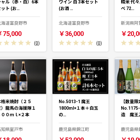
シャル（赤・白）6本
ワイン 白 3本セット
精米 代々
ット (お…
(お酒 …
べ 72…
北海道富良野市
北海道富良野市
新潟県阿
￥75,000
￥36,000
￥20,0
(
0
)
(
0
)
本格米焼酎（２５
No.5013-1 魔王
【数量限
度）龍馬の海援隊１
1800ml×１本＋白玉
No.117
８００ｍｌ×２本
の…
造 魔王
高知県室戸市
鹿児島県錦江町
鹿児島県
￥18,000
￥52,000
￥19,0