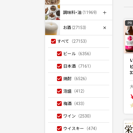
調味料・油
（11969）
PR
お酒
（27153）
すべて
（27153）
ビール
（6356）
日本酒
（7161）
3
焼酎
（6526）
泡盛
（412）
梅酒
（433）
ワイン
（2530）
ウイスキー
（474）