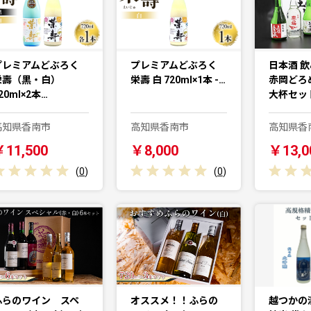
プレミアムどぶろく
プレミアムどぶろく
日本酒 飲
栄壽（黒・白）
栄壽 白 720ml×1本 -…
赤岡どろ
20ml×2本…
大杯セッ
高知県香南市
高知県香南市
高知県香
￥11,500
￥8,000
￥13,0
(
0
)
(
0
)
ふらのワイン スペ
オススメ！！ふらの
越つかの