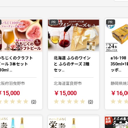
PR
PR
いちじくのクラフト
北海道 ふらのワイン
a16-19
ビール 3本セット
と ふらのチーズ 2種
350ml
30ml …
セッ…
ッポ…
大阪府羽曳野市
北海道富良野市
静岡県焼
￥15,000
￥15,000
￥16,0
(
0
)
(
0
)