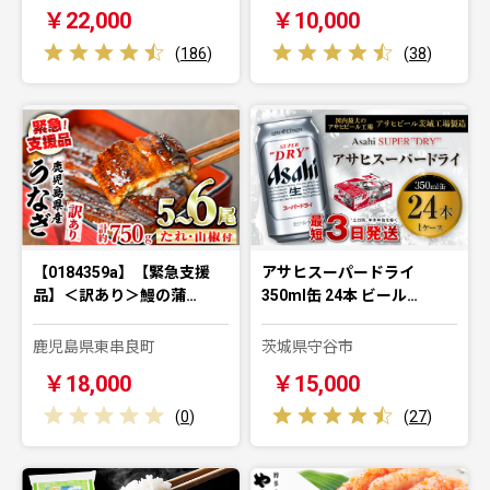
￥22,000
￥10,000
(
186
)
(
38
)
【0184359a】【緊急支援
アサヒスーパードライ
品】＜訳あり＞鰻の蒲…
350ml缶 24本 ビール…
鹿児島県東串良町
茨城県守谷市
￥18,000
￥15,000
(
0
)
(
27
)