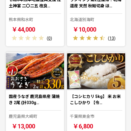
土神宴 二〇二五 改良…
道産 天然 秋鮭切身 ほ…
熊本県和水町
北海道別海町
￥44,000
￥10,000
(
0
)
(
13
)
国産うなぎ 鹿児島県産 蒲焼
【コシヒカリ 5kg】 米 お米
き 2尾 (計330g…
こしひかり 【令…
鹿児島県大崎町
千葉県東金市
￥13,000
￥6,800