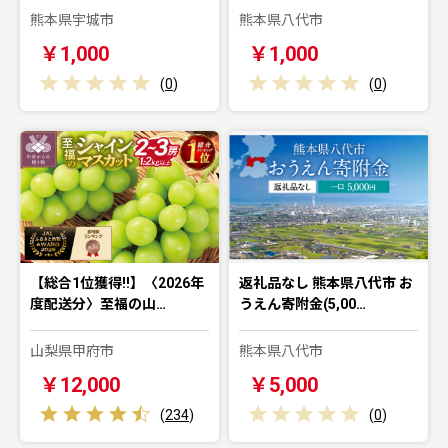
熊本県宇城市
熊本県八代市
￥1,000
￥1,000
(
0
)
(
0
)
【総合1位獲得!!】〈2026年
返礼品なし 熊本県八代市 お
度配送分〉至福の山…
うえん寄附金(5,00…
山梨県甲府市
熊本県八代市
￥12,000
￥5,000
(
234
)
(
0
)