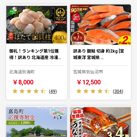
御礼！ランキング第1位獲
訳あり 銀鮭 切身 約2kg [宮
得！訳あり 北海道産 冷凍…
城東洋 宮城県 …
北海道別海町
宮城県気仙沼市
￥8,000
￥12,500
(
49
)
(
304
)