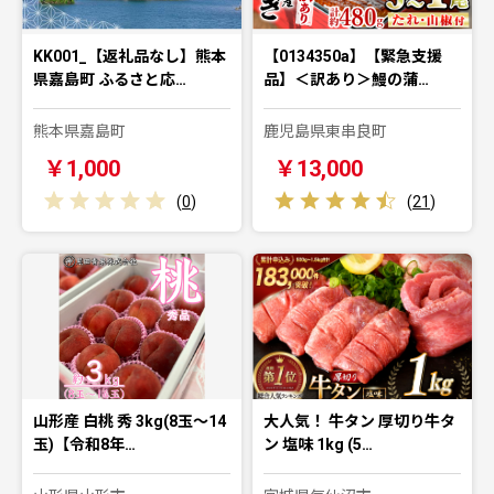
KK001_【返礼品なし】熊本
【0134350a】【緊急支援
県嘉島町 ふるさと応…
品】＜訳あり＞鰻の蒲…
熊本県嘉島町
鹿児島県東串良町
￥1,000
￥13,000
(
0
)
(
21
)
山形産 白桃 秀 3kg(8玉～14
大人気！ 牛タン 厚切り牛タ
玉)【令和8年…
ン 塩味 1kg (5…