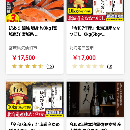
訳あり 銀鮭 切身 約3kg [宮
「令和7年産」北海道産なな
城東洋 宮城県 …
つぼし10kg(5kg×…
宮城県気仙沼市
北海道三笠市
￥17,500
￥17,000
(
12
)
(
0
)
「令和7年産」北海道産ゆめ
令和8年熊本地震復興支援 産