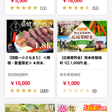
￥5,500
￥16,000
(
11
)
(
51
)
【四国一小さなまち】 ≪期
【応援寄附金】熊本県菊陽
間・数量限定≫ ★訳あ…
町 1口 1,000円 返…
高知県田野町
熊本県菊陽町
￥10,000
￥1,000
(
249
)
(
0
)