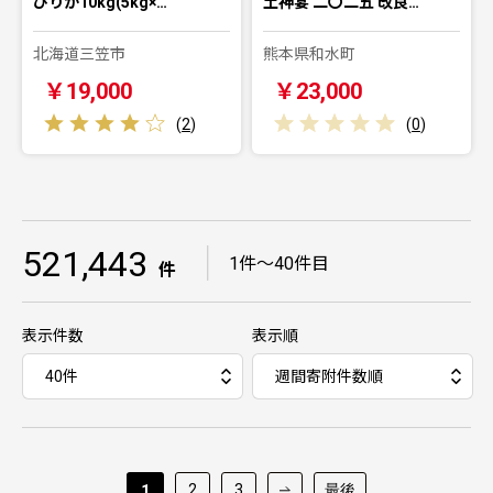
ぴりか10kg(5kg×…
土神宴 二〇二五 改良…
北海道三笠市
熊本県和水町
￥19,000
￥23,000
(
2
)
(
0
)
521,443
｜
1件～40件目
件
表示件数
表示順
2
3
最後
1