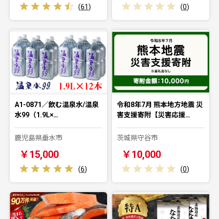
(
61
)
(
0
)
A1-0871／飲む温泉水/温泉
令和8年7月 熊本地方地震 災
水99（1.9L×…
害支援寄附【災害応援…
鹿児島県垂水市
茨城県守谷市
￥15,000
￥10,000
(
6
)
(
0
)