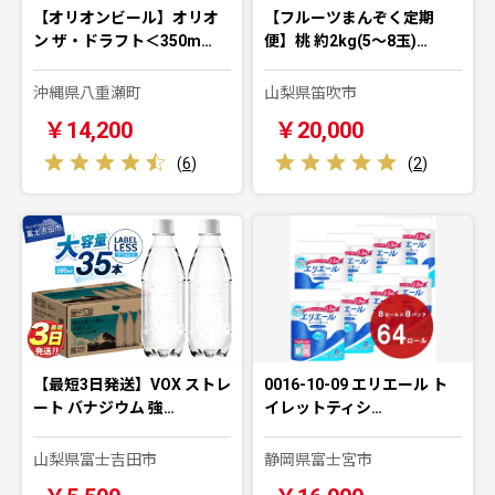
【オリオンビール】オリオ
【フルーツまんぞく定期
ン ザ・ドラフト＜350m…
便】桃 約2kg(5～8玉)…
沖縄県八重瀬町
山梨県笛吹市
￥14,200
￥20,000
(
6
)
(
2
)
【最短3日発送】VOX ストレ
0016-10-09 エリエール ト
ート バナジウム 強…
イレットティシ…
山梨県富士吉田市
静岡県富士宮市