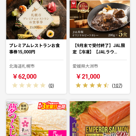
プレミアムレストランお食
【9月末で受付終了】JAL限
事券15,000円
定【冷凍】【JALラウ…
北海道札幌市
愛媛県大洲市
￥62,000
￥21,000
(
0
)
(
107
)