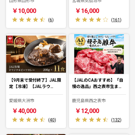
山形県山形市
宮城県気仙沼市
￥10,000
￥16,000
(
6
)
(
161
)
【9月末で受付終了】JAL限
【JALのCAおすすめ】「自
定【冷凍】【JALラウ…
慢の逸品」西之表市生ま…
愛媛県大洲市
鹿児島県西之表市
￥40,000
￥12,000
(
40
)
(
132
)