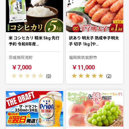
米 コシヒカリ 精米 5kg 先行
訳あり 明太子 熟成辛子明太
予約 令和8年産…
子 切子 1kg [や…
茨城県阿見町
福岡県筑紫野市
￥7,000
￥11,000
(
0
)
(
2
)