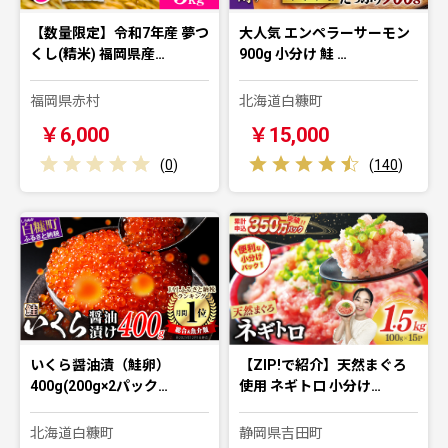
【数量限定】令和7年産 夢つ
大人気 エンペラーサーモン
くし(精米) 福岡県産…
900g 小分け 鮭 …
福岡県赤村
北海道白糠町
￥6,000
￥15,000
(
0
)
(
140
)
いくら醤油漬（鮭卵）
【ZIP!で紹介】天然まぐろ
400g(200g×2パック…
使用 ネギトロ 小分け…
北海道白糠町
静岡県吉田町