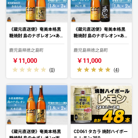
《蔵元直送便》奄美本格黒
《蔵元直送便》奄美本格黒
糖焼酎 島のナポレオン×あ…
糖焼酎 島のナポレオン×あ…
鹿児島県徳之島町
鹿児島県徳之島町
￥11,000
￥11,000
(
0
)
(
4
)
《蔵元直送便》奄美本格黒
CD061 タカラ 焼酎ハイボー
糖焼酎 島のナポレオン×天…
ル レモン 350…