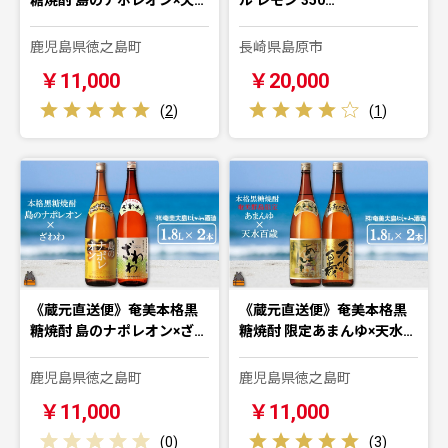
鹿児島県徳之島町
長崎県島原市
￥11,000
￥20,000
(
2
)
(
1
)
《蔵元直送便》奄美本格黒
《蔵元直送便》奄美本格黒
糖焼酎 島のナポレオン×ざ…
糖焼酎 限定あまんゆ×天水…
鹿児島県徳之島町
鹿児島県徳之島町
￥11,000
￥11,000
(
0
)
(
3
)