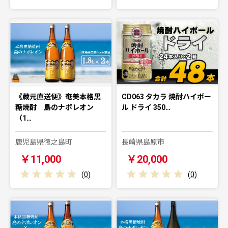
《蔵元直送便》奄美本格黒
CD063 タカラ 焼酎ハイボー
糖焼酎 島のナポレオン
ル ドライ 350…
（1…
鹿児島県徳之島町
長崎県島原市
￥11,000
￥20,000
(
0
)
(
0
)