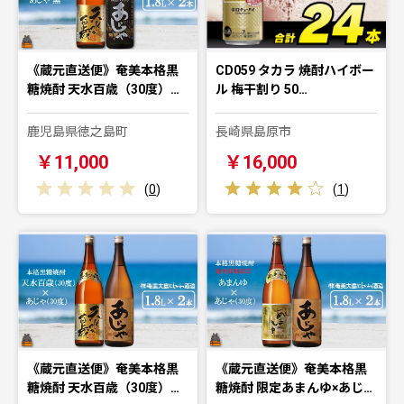
《蔵元直送便》奄美本格黒
CD059 タカラ 焼酎ハイボー
糖焼酎 天水百歳（30度）…
ル 梅干割り 50…
鹿児島県徳之島町
長崎県島原市
￥11,000
￥16,000
(
0
)
(
1
)
《蔵元直送便》奄美本格黒
《蔵元直送便》奄美本格黒
糖焼酎 天水百歳（30度）…
糖焼酎 限定あまんゆ×あじ…