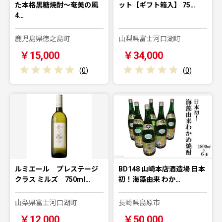
た本格黒糖焼酎～奄美の風
ット【ギフト箱入】 75…
4…
鹿児島県徳之島町
山梨県富士河口湖町
￥15,000
￥34,000
(
0
)
(
0
)
ルミエール プレステージ
BD148 山崎本店酒造場 日本
クラス ミルズ 750ml…
初！海藻由来 わか…
山梨県富士河口湖町
長崎県島原市
￥12,000
￥50,000