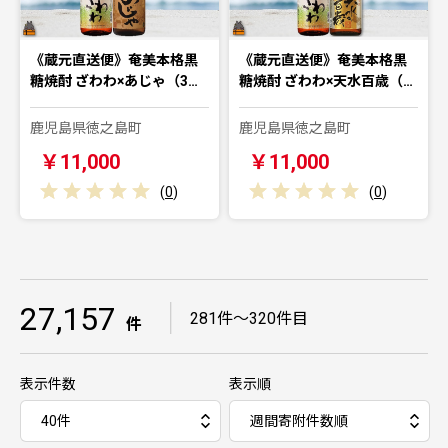
《蔵元直送便》奄美本格黒
《蔵元直送便》奄美本格黒
糖焼酎 ざわわ×あじゃ（3…
糖焼酎 ざわわ×天水百歳（…
鹿児島県徳之島町
鹿児島県徳之島町
￥11,000
￥11,000
(
0
)
(
0
)
27,157
｜
281件～320件目
件
表示件数
表示順