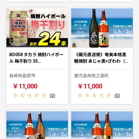
BD058 タカラ 焼酎ハイボー
《蔵元直送便》奄美本格黒
ル 梅干割り 35…
糖焼酎 あじゃ黒×ざわわ（…
長崎県島原市
鹿児島県徳之島町
￥11,000
￥11,000
(
0
)
(
0
)