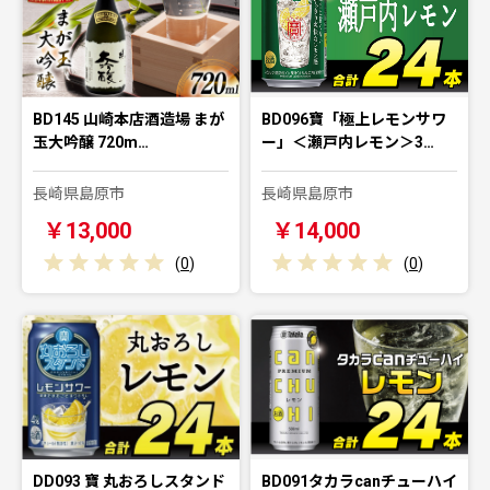
BD145 山崎本店酒造場 まが
BD096寶「極上レモンサワ
玉大吟醸 720m…
ー」＜瀬戸内レモン＞3…
長崎県島原市
長崎県島原市
￥13,000
￥14,000
(
0
)
(
0
)
DD093 寶 丸おろしスタンド
BD091タカラcanチューハイ