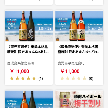
《蔵元直送便》奄美本格黒
《蔵元直送便》奄美本格黒
糖焼酎 限定あまんゆ×あじ…
糖焼酎 限定あまんゆ×ざわ…
鹿児島県徳之島町
鹿児島県徳之島町
￥11,000
￥11,000
(
1
)
(
0
)