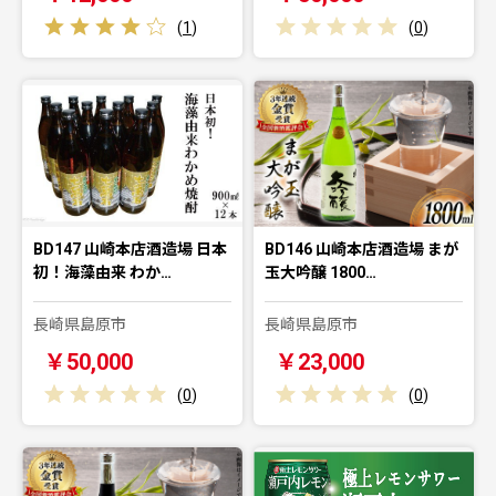
(
1
)
(
0
)
BD147 山崎本店酒造場 日本
BD146 山崎本店酒造場 まが
初！海藻由来 わか…
玉大吟醸 1800…
長崎県島原市
長崎県島原市
￥50,000
￥23,000
(
0
)
(
0
)