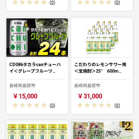
(
0
)
(
0
)
CD086タカラcanチューハ
こだわりのレモンサワー用
イ＜グレープフルーツ…
＜宝焼酎＞25° 600m…
長崎県島原市
長崎県島原市
￥15,000
￥31,000
(
0
)
(
0
)